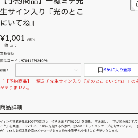
【予約商品】一穂ミチ先
生サイン入り『光のとこ
にいてね』
¥1,001
(税込)
一穂 ミチ
文藝春秋
商品コード：9784167924096
お気に入り登録
数量：
「【予約商品】一穂ミチ先生サイン入り『光のとこにいてね』」の
がありません。
商品詳細
イオンの株式会社化100年を記念し、特別企画『作家100』を開催。 本企画は、「本が読み継がれ
こと」を共通テーマとして、 100人を超える作家が、想いのこもったメッセージを寄せています。 
典】 166人を超える作家のメッセージをまとめた小冊子をお付けして 発送いたします。