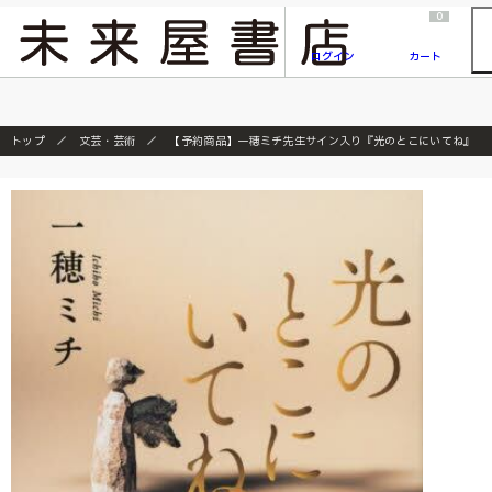
2026/7/23
『ONE PIECE magazine 021 ONE PIECEカード付き同梱版』発売延期のご案内
0
ログイン
カート
トップ
文芸・芸術
【予約商品】一穂ミチ先生サイン入り『光のとこにいてね』