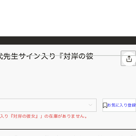
代先生サイン入り『対岸の彼
026/7/23
『ONE PIECE magazine 021 ONE PIECEカード付き同梱版』発売延期のご案内
お気に入り登録
入り『対岸の彼女』」の在庫がありません。