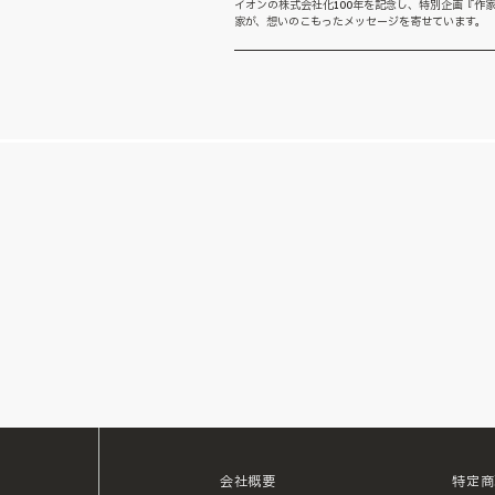
イオンの株式会社化100年を記念し、特別企画『作家
家が、想いのこもったメッセージを寄せています。 【
会社概要
特定商