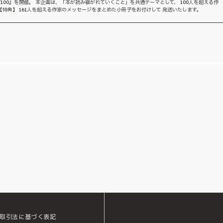
100』を開催。 本企画は、「本が読み継がれていくこと」を共通テーマとして、 100人を超える作
特典】 161人を超える作家のメッセージをまとめた小冊子をお付けして 発送いたします。
取引法に基づく表記