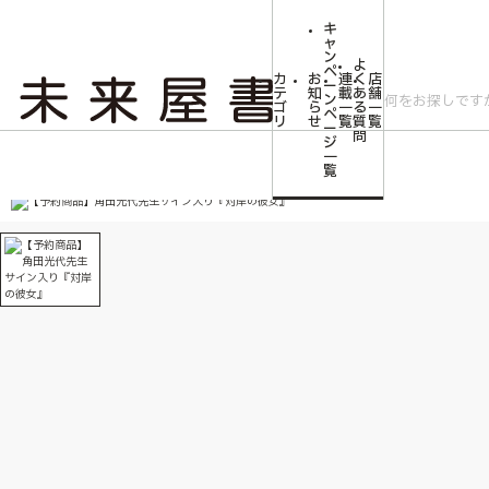
キ
ャ
ン
よ
ペ
カ
お
連
く
店
ー
テ
知
載
あ
舗
ン
ゴ
ら
一
る
一
ペ
リ
せ
覧
質
覧
ー
問
ジ
トップ
文芸・芸術
【予約商品】角田光代先生サイン入り『対岸の彼女』
一
覧