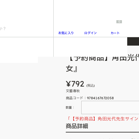
0
お気に入り
ログイン
カート
【予約商品】角田光
2
女』
¥792
(税込)
文藝春秋
商品コード：9784167672058
数量：
「【予約商品】角田光代先生サイン
商品詳細