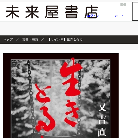
2026/7/23
『ONE PIECE magazine 021 ONE PIECEカード付き同梱版』発売延期のご案内
0
ログイン
カート
トップ
文芸・芸術
【サイン本】生きとるわ