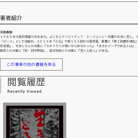
著者紹介
又吉直樹
１９８０年大阪府寝屋川市生まれ。よしもとクリエイティブ・エージェンシー所属のお笑い芸人。
「ピース」として活動中。２０１５年『火花』で第１５３回芥川賞受賞。著書に『第２図書係補佐
京百景』、せきしろとの共著に『カキフライが無いなら来なかった』『まさかジープで来るとは』
象雨との共著に『新・四字熟語』、堀本裕樹との共著に『芸人と俳人』がある。
この著者の他の書籍を見る
閲覧履歴
Recently Viewed