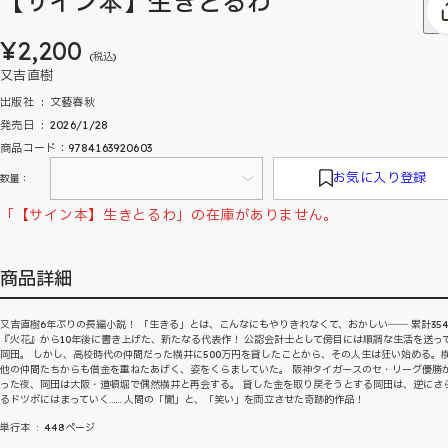
【サイン本】生きとるわ
¥2,200
(税込)
又吉直樹
出版社 ‏ : ‎ 文藝春秋
発売日 ‏ : ‎ 2026/1/28
商品コード：9784163920603
お気に入り登録
数量：
「【サイン本】生きとるわ」の在庫がありません。
商品詳細
又吉直樹6年ぶりの長編小説！ 「生きる」とは、こんなにもやりきれなくて、おかしい―― 累計35
『火花』から10年後に書き上げた、新たなる代表作！ 公認会計士として傍目には順調な生活を送っ
岡田。 しかし、高校時代の仲間だった横井に500万円を貸したことから、その人生は狂い始める。
他の仲間たちからも借金を重ねたあげく、姿をくらましていた。 阪神タイガースのセ・リーグ優勝
った夜、岡田は大阪・道頓堀で偶然横井と再会する。 貸した金を取り戻そうとする岡田は、逆にさ
るドツボにはまっていく…… 人間の「闇」と、「笑い」を両立させた奇跡的作品！
単行本 ‏ : ‎ 448ページ