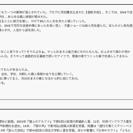
にもう一つの爆弾が落とされていた。ブログに突如書き込まれた【宣戦布告】。そこでは、SNSで誹
校……あらゆる個人情報が晒された。
るごとに威力を増し、やがて83人の人生を次々と壊していった。
れ、SNSで苛烈な誹謗中傷にあったお笑い芸人・天童ショージは自ら死を選んだ。ほんの少し時を遡
踊らされ、人前から姿を消した。
余計なこと言うなって? そうだよなぁ。やっとおまえら権力者になれたもんな。炎上させて誰かが何か
もんな。そうやって表面的な正義感で研いだナイフで、悪意の塊でつくった毒で世直ししてるもん
ってもんがあるんだよ。
、会社、学校、判明した個人情報の全てを公開していく。
図に乗ってると、次はおまえの番になるから肝に銘じておけ。
いる。
聞社に勤務。2010年『盤上のアルファ』で第5回小説現代長編新人賞、11年、将棋ペンクラブ大賞を
、神戸新聞社を退社。16年、『罪の声』で第7回山田風太郎賞を受賞、同書は「週刊文春ミステリーベス
。19年『歪んだ波紋』で第40回吉川英治文学新人賞を受賞。ほかの著書に『女神のタクト』『ともに