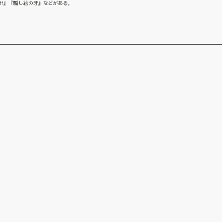
!』『騙し絵の牙』などがある。