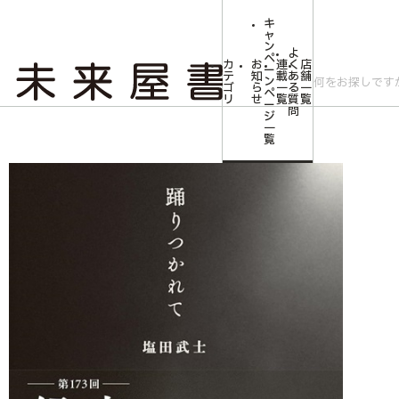
キ
ャ
ン
よ
ペ
カ
お
連
く
店
ー
テ
知
載
あ
舗
ン
ゴ
ら
一
る
一
ペ
リ
せ
覧
質
覧
ー
問
ジ
トップ
文芸・芸術
踊りつかれて
一
覧