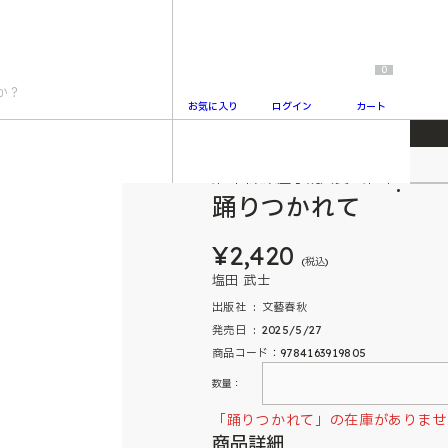
0
お気に入り
ログイン
カート
第9回未来屋小説大賞 第3位
2
踊りつかれて
¥2,420
(税込)
塩田 武士
出版社 ‏ : ‎ 文藝春秋
発売日 ‏ : ‎ 2025/5/27
商品コード：9784163919805
数量：
「踊りつかれて」の在庫がありませ
商品詳細