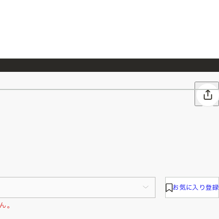
026/7/23
『ONE PIECE magazine 021 ONE PIECEカード付き同梱版』発売延期のご案内
お気に入り登録
ん。