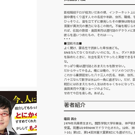
首相暗殺テロが相次いだあの頃、インターネット上
謗中傷をくり返す人々の名前や年齢、住所、職場、学
ひっそりと、音を立てずに爆発したその爆弾は時を経
言葉が異次元の暴力になるこの時代。不倫を報じら
れば、伝説の歌姫・奥田美月は週刊誌のデタラメに
彼らを追いつめたもの、それは――。
* * *
■宣戦布告■
よく聞け、匿名性で武装した卑怯者ども。
SNSなんてなくなればいいのにな。えっ、ダメ? 
を諦めたときに、社会を変えてやったと実感できる
な。
やっぱり俺は週刊誌とおまえたちを赦せない。
だからやってやるよ。俺には俺の、ケジメのつけ方
これから重罪認定した八十三人の氏名、年齢、住所
八十三なんて数字は氷山の一角に過ぎない。だが、
明日にはおまえたちの人生はめちゃくちゃになって
奥田美月や天童ショージのように。
せめて今日を楽しめ。あばよ。
著者紹介
塩田 武士
1979年兵庫県生まれ。関西学院大学卒業後、神戸新
受賞。同書は19年NHKでドラマ化された。12年
ト10」第1位、第14回本屋大賞第3位にも選ばれた