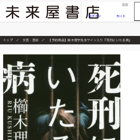
2026/7/23
『ONE PIECE magazine 021 ONE PIECEカード付き同梱版』発売延期のご案内
0
ログイン
カート
トップ
文芸・芸術
【予約商品】櫛木理宇先生サイン入り『死刑にいたる病』