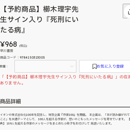
【予約商品】櫛木理宇先
生サイン入り『死刑にい
たる病』
¥968
(税込)
早川書房
商品コード：9784150313005
お気に入り登録
数量：
「【予約商品】櫛木理宇先生サイン入り『死刑にいたる病』」の在
ありません。
商品詳細
イオンの株式会社化100年を記念し、特別企画『作家100』を開催。 本企画は、「本が読み継がれ
こと」を共通テーマとして、 100人を超える作家が、想いのこもったメッセージを寄せています。 
典】 159人を超える作家のメッセージをまとめた小冊子をお付けして 発送いたします。