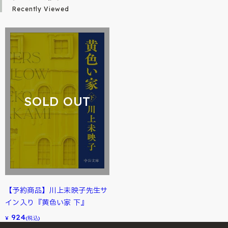
Recently Viewed
SOLD OUT
【予約商品】川上未映子先生サ
イン入り『黄色い家 下』
924
¥
(税込)