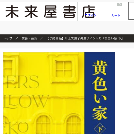
2026/7/23
『ONE PIECE magazine 021 ONE PIECEカード付き同梱版』発売延期のご案内
0
ログイン
カート
トップ
文芸・芸術
【予約商品】川上未映子先生サイン入り『黄色い家 下』