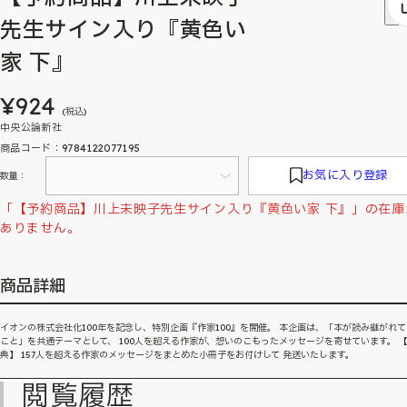
先生サイン入り『黄色い
家 下』
¥924
(税込)
中央公論新社
商品コード：9784122077195
お気に入り登録
数量：
「【予約商品】川上未映子先生サイン入り『黄色い家 下』」の在庫
ありません。
商品詳細
イオンの株式会社化100年を記念し、特別企画『作家100』を開催。 本企画は、「本が読み継がれ
こと」を共通テーマとして、 100人を超える作家が、想いのこもったメッセージを寄せています。 
典】 157人を超える作家のメッセージをまとめた小冊子をお付けして 発送いたします。
閲覧履歴