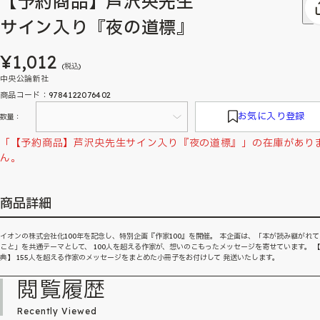
【予約商品】芦沢央先生
サイン入り『夜の道標』
¥1,012
(税込)
中央公論新社
商品コード：9784122076402
お気に入り登録
数量：
「【予約商品】芦沢央先生サイン入り『夜の道標』」の在庫があり
ん。
商品詳細
イオンの株式会社化100年を記念し、特別企画『作家100』を開催。 本企画は、「本が読み継がれ
こと」を共通テーマとして、 100人を超える作家が、想いのこもったメッセージを寄せています。 
典】 155人を超える作家のメッセージをまとめた小冊子をお付けして 発送いたします。
閲覧履歴
Recently Viewed