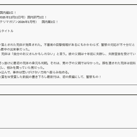
国内編1位！
025年12月11日号）国内部門1位！
テリマガジン2026年1月号） 国内篇1位！
るタイトル
り落とされた死体が発見された。不審者の目撃情報があるにもかかわらず、警察の対応が不十分だと
る最中の出来事だった。
、死体は「自分のお父さんかもしれない」と言う。彼の父親は十年前に失踪し、失踪宣告を受けてい
切っ掛けに最初の死体の身元も判明。それは、男の子の父親ではなかった。顔を潰された死体は前科
返し、恨みを買っていた男だった。
み込んで、事件は思いがけない方向へ膨らみ始める。
大賞をＷ受賞した新鋭の書き下ろし最新刊は、初の長編にして、警察もの！