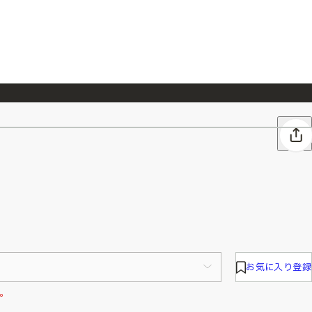
026/7/23
『ONE PIECE magazine 021 ONE PIECEカード付き同梱版』発売延期のご案内
お気に入り登録
。