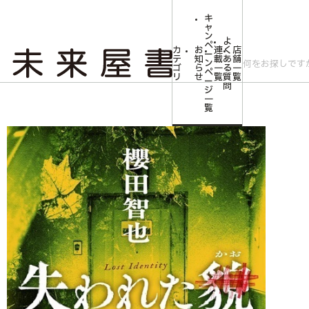
キ
ャ
ン
よ
ペ
カ
お
連
く
店
ー
テ
知
載
あ
舗
ン
ゴ
ら
一
る
一
ペ
リ
せ
覧
質
覧
ー
問
ジ
トップ
文芸・芸術
失われた貌
一
覧