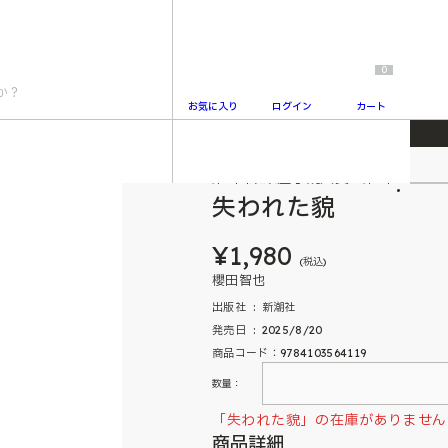
0
お気に入り
ログイン
カート
第9回未来屋小説大賞 第5位
2
失われた貌
¥1,980
(税込)
櫻田智也
出版社 ‏ : ‎ 新潮社
発売日 ‏ : ‎ 2025/8/20
商品コード：9784103564119
数量：
「失われた貌」の在庫がありません
商品詳細