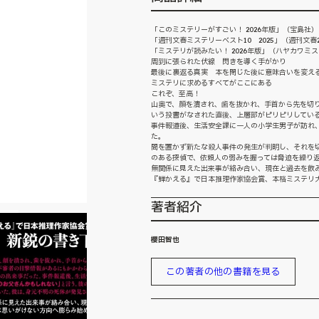
「このミステリーがすごい！ 2026年版」（宝島社）
「週刊文春ミステリーベスト10 2025」（週刊文春2
「ミステリが読みたい！ 2026年版」（ハヤカワミス
周到に張られた伏線 閃きを導く手がかり
最後に裏返る真実 本を閉じた後に意味合いを変え
ミステリに求めるすべてがここにある
これぞ、至高！
山奥で、顔を潰され、歯を抜かれ、手首から先を切
いう投書がなされた直後、上層部がピリピリしてい
事件報道後、生活安全課に一人の小学生男子が訪れ
た。
間を置かず新たな殺人事件の発生が判明し、それを
のある探偵で、依頼人の弱みを握っては脅迫を繰り
無関係に見えた出来事が絡み合い、現在と過去を飲
『蝉かえる』で日本推理作家協会賞、本格ミステリ
著者紹介
櫻田智也
この著者の他の書籍を見る