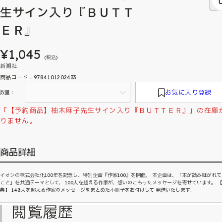
生サイン入り『ＢＵＴＴ
ＥＲ』
¥1,045
(税込)
新潮社
商品コード：9784101202433
お気に入り登録
数量：
「【予約商品】柚木麻子先生サイン入り『ＢＵＴＴＥＲ』」の在庫
りません。
商品詳細
イオンの株式会社化100年を記念し、特別企画『作家100』を開催。 本企画は、「本が読み継がれ
こと」を共通テーマとして、 100人を超える作家が、想いのこもったメッセージを寄せています。 
典】 148人を超える作家のメッセージをまとめた小冊子をお付けして 発送いたします。
閲覧履歴