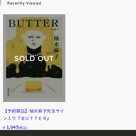
Recently Viewed
SOLD OUT
【予約商品】柚木麻子先生サイ
ン入り『ＢＵＴＴＥＲ』
1,045
¥
(税込)