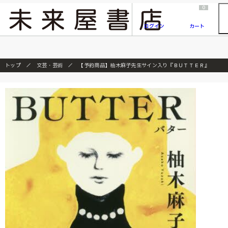
2026/7/23
『ONE PIECE magazine 021 ONE PIECEカード付き同梱版』発売延期のご案内
0
ログイン
カート
トップ
文芸・芸術
【予約商品】柚木麻子先生サイン入り『ＢＵＴＴＥＲ』