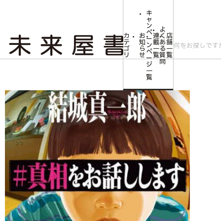
キ
ャ
ン
よ
ペ
カ
お
連
く
店
ー
テ
知
載
あ
舗
ン
ゴ
ら
一
る
一
ペ
リ
せ
覧
質
覧
ー
問
ジ
トップ
文芸・芸術
【作家100 冊子付き】結城真一郎先生サイン入り『＃
一
覧