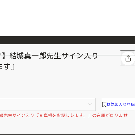
き】結城真一郎先生サイン入り
026/7/23
『ONE PIECE magazine 021 ONE PIECEカード付き同梱版』発売延期のご案内
ます』
お気に入り登録
一郎先生サイン入り『＃真相をお話しします』」の在庫がありませ