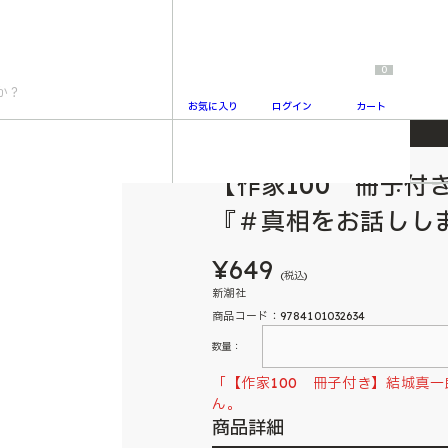
0
お気に入り
ログイン
カート
真相をお話しします』
【作家100 冊子付
2
『＃真相をお話しし
¥649
(税込)
新潮社
商品コード：9784101032634
数量：
「【作家100 冊子付き】結城真
ん。
商品詳細