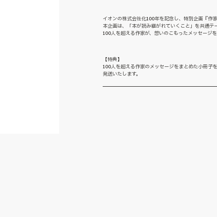
イオンの株式会社化100年を記念し、特別企画『作家
本企画は、「本が読み継がれていくこと」を共通テ
100人を超える作家が、想いのこもったメッセージ
【特典】
100人を超える作家のメッセージをまとめた小冊子
発送いたします。