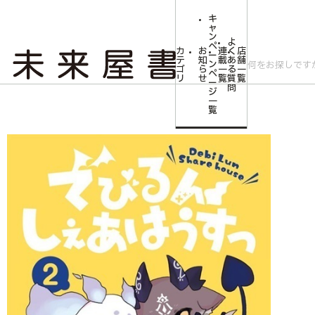
キ
ャ
ン
よ
ペ
カ
お
連
く
店
ー
テ
知
載
あ
舗
ン
ゴ
ら
一
る
一
ペ
リ
せ
覧
質
覧
ー
問
ジ
トップ
コミLab.【コミック＆エンタメ】
【描き下ろしイラストカード】でび
一
覧