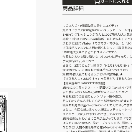
カートに入れる
商品詳細
にじさんじ・超話題2匹の癒やしコメディ!
紙のコミックスには超かわいいステッカーシール付
SNSインプレッションがなんと1000万超え!大人気
総勢150名以上のVTuber事務所「にじさんじ」に
ふわふわ2匹のVTuber「でびでび・でびる」と「ル
でび様がルンルンに人間の暮らしについて教えるた
1巻重版大反響のゆるかわコメディです☆
今回もかわいさ増し増しで、おつかいに行ったり、
宇宙旅行に行ったり!?!?
さらに、2匹のことが大好きな「NIJISANJI EN」
2匹のかわいいに囲まれた彼はどうなっちゃうの!?
第2巻も特大級のおそろしかわいいをお届け★
『でびるんしぇあはうすっ』を毎日がんばるみんなの
【編集担当からのおすすめ情報】
2巻もこのコミックス・・・間違いなくかわいいです!!
まだ手に入れていない方はぜひ見てみてください!
今回も2匹の全面協力とレン ゾット様の協力、
そしてたくさん応援してくださる読者のみなさまのお
桜庭あも先生が全ページかわいくしてくださってます
さらに、今回も紙コミックス限定のステッカーシール
スマホケースに入れやすいので使ってみてね☆
2巻も自然とかわいさに口角が上がってしまう『でび
はじめてのおつかい!、旅行、ブラッシング、悪夢、
などなど! 人間の生活をする2匹のかわいいが詰まって
レン ゾット様の登場回は、読者も彼と同じ気持ちに