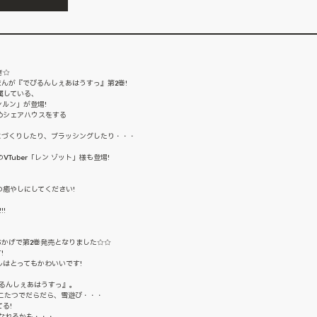
き☆
まんが『でびるんしぇあはうすっ』第2巻!
所属している、
ンルン」が登場!
めシェアハウスをする
にづくりしたり、ブラッシングしたり・・・
のVTuber「レン ゾット」様も登場!
癒やしにしてください!
!
かげで第2巻発売となりました☆☆
!
はとってもかわいいです!
るんしぇあはうすっ』。
こたつでだらだら、雪遊び・・・
る!
なれるかも・・・。