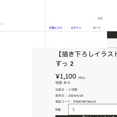
0
お気に入り
ログイン
カート
るんしぇあはうすっ 2
特典付
2
【描き下ろしイラス
すっ 2
¥1,100
(税込)
桜庭 あも
出版社 ‏ : ‎ 小学館
発売日 ‏ : ‎ 2026/6/26
商品コード：9784098734610
数量：