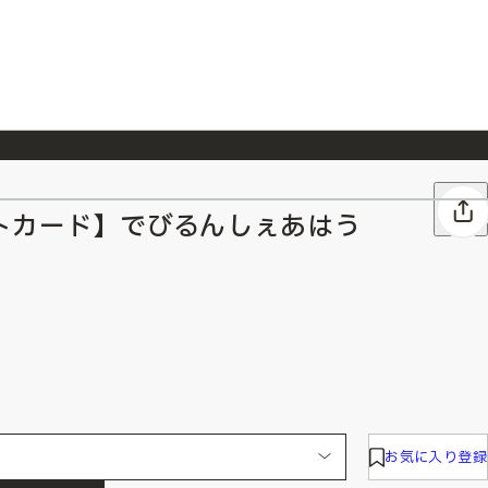
026/7/23
『ONE PIECE magazine 021 ONE PIECEカード付き同梱版』発売延期のご案内
トカード】でびるんしぇあはう
お気に入り登録