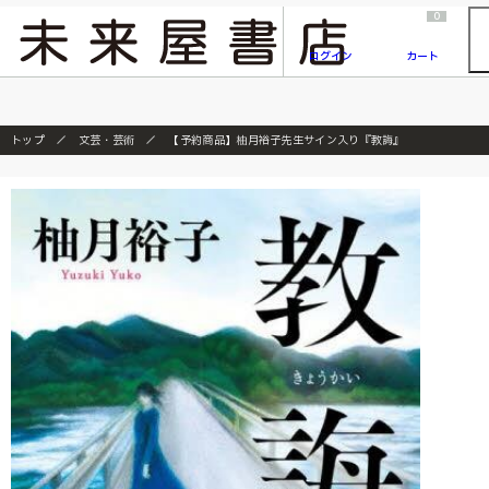
2026/7/23
『ONE PIECE magazine 021 ONE PIECEカード付き同梱版』発売延期のご案内
0
ログイン
カート
トップ
文芸・芸術
【予約商品】柚月裕子先生サイン入り『教誨』