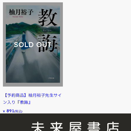
SOLD OUT
【予約商品】柚月裕子先生サイ
ン入り『教誨』
891
¥
(税込)