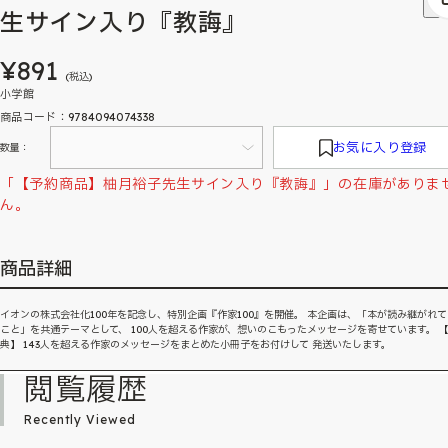
生サイン入り『教誨』
¥891
(税込)
小学館
商品コード：9784094074338
お気に入り登録
数量：
「【予約商品】柚月裕子先生サイン入り『教誨』」の在庫がありま
ん。
商品詳細
イオンの株式会社化100年を記念し、特別企画『作家100』を開催。 本企画は、「本が読み継がれ
こと」を共通テーマとして、 100人を超える作家が、想いのこもったメッセージを寄せています。 
典】 143人を超える作家のメッセージをまとめた小冊子をお付けして 発送いたします。
閲覧履歴
Recently Viewed