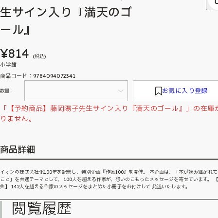
生サイン入り『満天のゴ
ール』
¥814
(税込)
小学館
商品コード：9784094072341
お気に入り登録
数量：
「【予約商品】藤岡陽子先生サイン入り『満天のゴール』」の在庫
りません。
商品詳細
イオンの株式会社化100年を記念し、特別企画『作家100』を開催。 本企画は、「本が読み継がれ
こと」を共通テーマとして、 100人を超える作家が、想いのこもったメッセージを寄せています。 
典】 142人を超える作家のメッセージをまとめた小冊子をお付けして 発送いたします。
閲覧履歴