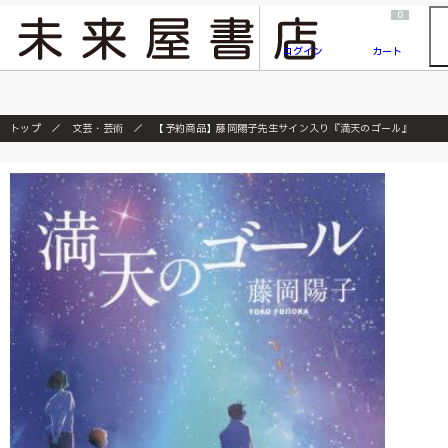
2026/7/23
『ONE PIECE magazine 021 ONE PIECEカード付き同梱版』発売延期のご案内
0
ログイン
カート
トップ
文芸・芸術
【予約商品】藤岡陽子先生サイン入り『満天のゴール』