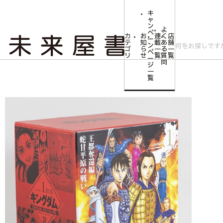
キ
ャ
ン
よ
ペ
カ
お
連
く
店
ー
テ
知
載
あ
舗
ン
ゴ
ら
一
る
一
ペ
リ
せ
覧
質
覧
ー
問
ジ
トップ
コミLab.【コミック＆エンタメ】
【未来屋書店限定トレカ全6種付き
一
覧