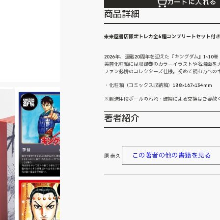
カートに入れる
商品詳細
未来屋書店限定トレカ全6種コンプリートセット付
2026年、連載20周年を迎えた『キングダム』1~1
美麗化粧箱には収録巻のカラーイラストや名場面を
ファン必携のコレクターズ仕様。初めて読む方へのギ
・化粧箱（コミックス収納箱）188×167×134mm
※輸送用段ボールの汚れ・破損による交換はご容赦
著者紹介
この著者の他の書籍を見る
原 泰久