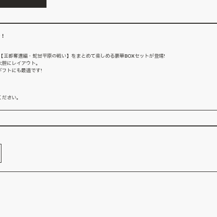
き！
0巻【王都奪還編・蛇甘平原の戦い】をまとめて楽しめる豪華BOXセットが登場!
大胆にレイアウト。
フトにも最適です!
ください。