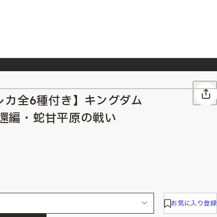
026/7/23
『ONE PIECE magazine 021 ONE PIECEカード付き同梱版』発売延期のご案内
レカ全6種付き】キングダム
都奪還編・蛇甘平原の戦い
お気に入り登録