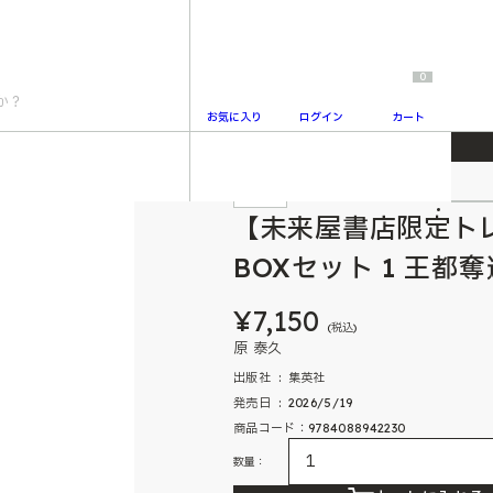
0
お気に入り
ログイン
カート
】キングダム BOXセット 1 王都奪還編・蛇甘平原の戦い
特典付
2
【未来屋書店限定ト
BOXセット 1 王
¥7,150
(税込)
原 泰久
出版社 ‏ : ‎ 集英社
発売日 ‏ : ‎ 2026/5/19
商品コード：9784088942230
数量：