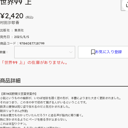
世界99 上
¥2,420
(税込)
村田沙耶香
出版社 ‏ : ‎ 集英社
発売日 ‏ : ‎ 2025/3/5
商品コード：9784087718799
お気に入り登録
数量：
「世界99 上」の在庫がありません。
商品詳細
【第78回野間文芸賞受賞作】
小説というものの輪郭が、いわば地球を覗く窓の形が、本書によりまた大きく更新されました。
それはつまり、この本の中で初めて寛げる人がいるということです。
救済と爆弾は同じ姿で在れるのだと気付かされました。
朝井リョウさん(作家)
本当は貴方もわかっていたんだろう? と迫る声が脳内に鳴り響く。
熱に浮かされるようにページを捲る手が止まらない。
これは本型ワクチン。