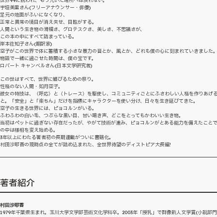
世界99に誘われ、もう元いた場所へは戻れない。
宇垣美里さん(フリーアナウンサー・俳優)
足元の地面がふいになくなり、
正常と異常の境目が消え失せ、目眩がする。
人間という生き物の滑稽さ、グロテスクさ、美しさ、不思議さが、
この本の中にすべて詰まっている。
岸本佐知子さん(翻訳家)
空子がこの世界で体に蓄積する小さな暴力の音とか、風とか、どれも僕の心に刻まれていきました
物語で一緒に過ごせた時間は、僕の宝です。
ロバート キャンベルさん(日本文学研究者)
この世はすべて、世界に媚びるための祭り。
性格のない人間・如月空子。
彼女の特技は、〈呼応〉と〈トレース〉を駆使し、コミュニティごとにふさわしい人格を作りあげ
と。「安全」と「楽ちん」だけを指標にキャラクターを使い分け、日々を生き延びてきた。
空子の生きる世界には、ピョコルンがいる。
ふわふわの白い毛、つぶらな黒い目、甘い鳴き声、どこをとってもかわいい生き物。
当初はペットに過ぎない存在だったが、やがて技術が進み、ピョコルンがとある能力を備えたこと
の中は様相を変え始める。
3年以上にわたる著者初の長期連載がついに書籍化。
村田沙耶香の現時点の全てが詰め込まれた、全世界待望のディストピア大長編!
著者紹介
村田沙耶香
1979年千葉県生まれ。玉川大学文学部芸術文化学科卒。2003年「授乳」で群像新人文学賞(小説部