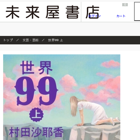
2026/7/23
『ONE PIECE magazine 021 ONE PIECEカード付き同梱版』発売延期のご案内
0
ログイン
カート
トップ
文芸・芸術
世界99 上