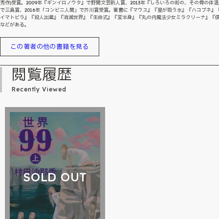
秀作)受賞。2009年『ギンイロノウタ』で野間文芸新人賞、2013年『しろいろの街の、その骨の体
で三島賞、2016年「コンビニ人間」で芥川賞受賞。著書に『マウス』『星が吸う水』『ハコブネ』
イマトビラ』『殺人出産』『消滅世界』『生命式』『変半身』『丸の内魔法少女ミラクリーナ』『
などがある。
この著者の他の書籍を見る
閲覧履歴
Recently Viewed
SOLD OUT