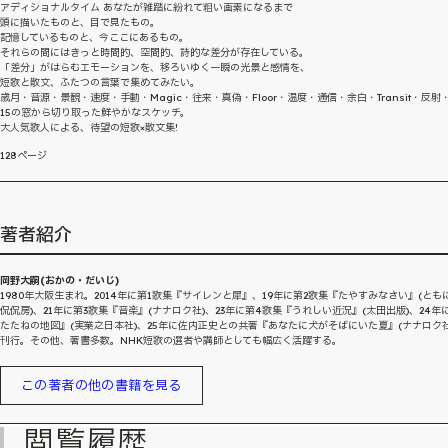
アディショナルタイム あなたが雑踏に紛れて粗い画素になるまで
頭に描いたものと、目で見たもの。
記憶しているものと、今ここにあるもの。
それらの間にはきっと時間的、空間的、詩的な差分が存在している。
「差分」がはらむエモーションを、移ろいゆく一瞬の光景と感情を、
短歌と散文、ふたつの言葉で集めてみたい。
歳月・音源・景観・速度・手動・Magic・往来・真偽・Floor・温度・通信・余白・Transit・反射
15の窓から切り取った鮮やかなスケッチ。
大人気歌人による、待望の短歌×散文集!
128ページ
著者紹介
岡野大嗣(おかの・だいじ)
1980年大阪生まれ。2014年に第1歌集『サイレンと犀』、19年に第2歌集『たやすみなさい』(とも
侃侃房)、21年に第3歌集『音楽』(ナナロク社)、23年に第4歌集『うれしい近況』(太田出版)、24年
たたねの地図』(実業之日本社)、25年に佐内正史との共著『あなたに犬がそばにいた夏』(ナナロク社
刊行。その他、著書多数。NHK短歌の選者や講師としても幅広く活躍する。
この著者の他の書籍を見る
閲覧履歴