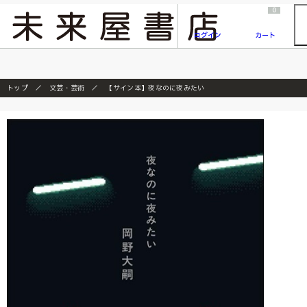
2026/7/23
『ONE PIECE magazine 021 ONE PIECEカード付き同梱版』発売延期のご案内
0
ログイン
カート
トップ
文芸・芸術
【サイン本】夜なのに夜みたい