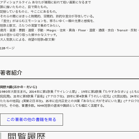
アディショナルタイム あなたが雑踏に紛れて粗い画素になるまで
頭に描いたものと、目で見たもの。
記憶しているものと、今ここにあるもの。
それらの間にはきっと時間的、空間的、詩的な差分が存在している。
「差分」がはらむエモーションを、移ろいゆく一瞬の光景と感情を、
短歌と散文、ふたつの言葉で集めてみたい。
歳月・音源・景観・速度・手動・Magic・往来・真偽・Floor・温度・通信・余白・Transit・反射
15の窓から切り取った鮮やかなスケッチ。
大人気歌人による、待望の短歌×散文集!
128ページ
著者紹介
岡野大嗣(おかの・だいじ)
1980年大阪生まれ。2014年に第1歌集『サイレンと犀』、19年に第2歌集『たやすみなさい』(とも
侃侃房)、21年に第3歌集『音楽』(ナナロク社)、23年に第4歌集『うれしい近況』(太田出版)、24年
たたねの地図』(実業之日本社)、25年に佐内正史との共著『あなたに犬がそばにいた夏』(ナナロク社
刊行。その他、著書多数。NHK短歌の選者や講師としても幅広く活躍する。
この著者の他の書籍を見る
閲覧履歴