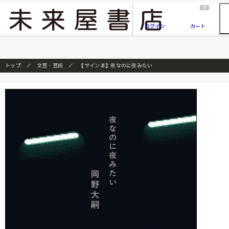
2026/7/23
『ONE PIECE magazine 021 ONE PIECEカード付き同梱版』発売延期のご案内
0
ログイン
カート
トップ
文芸・芸術
【サイン本】夜なのに夜みたい