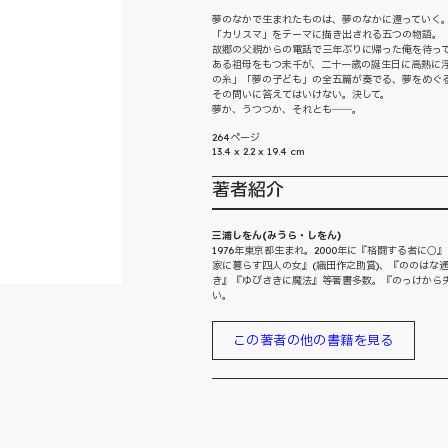
夢のなかで生まれたものは、夢のなかに還っていく
「カリスマ」をテーマに描き出される五つの物語。
故郷の父親からの電話で三年ぶりに帰った俺を待って
ある祖母をもつ未千が、二十一歳の誕生日に高熱に
の糸」「夢の子ども」の全五篇が奏でる、夢をめぐ
その問いに答えてはいけない。決して。
夢か、うつつか、それとも――。
264ページ
13.4 x 2.2 x 19.4 cm
著者紹介
三浦しをん(みうら・しをん)
1976年東京都生まれ。2000年に『格闘する者に
家に暮らす四人の女』(織田作之助賞)、『ののはな
き』『ゆびさきに魔法』等著書多数。『のっけから
い。
この著者の他の書籍を見る