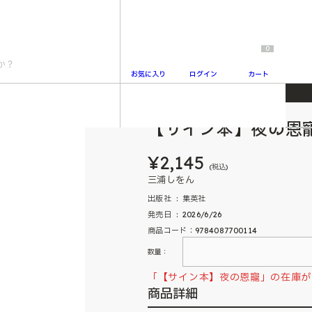
0
お気に入り
ログイン
カート
【サイン本】夜の恩
2
¥2,145
(税込)
三浦しをん
出版社 ‏ : ‎ 集英社
発売日 ‏ : ‎ 2026/6/26
商品コード：9784087700114
数量：
「【サイン本】夜の恩寵」の在庫が
商品詳細