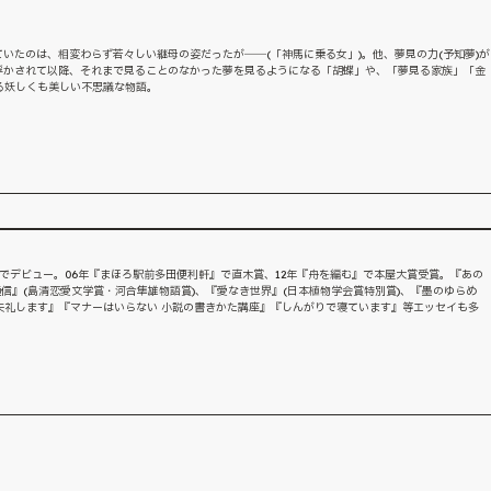
。
いたのは、相変わらず若々しい継母の姿だったが――(「神馬に乗る女」)。他、夢見の力(予知夢)が
浮かされて以降、それまで見ることのなかった夢を見るようになる「胡蝶」や、「夢見る家族」「金
る妖しくも美しい不思議な物語。
○』でデビュー。06年『まほろ駅前多田便利軒』で直木賞、12年『舟を編む』で本屋大賞受賞。『あの
通信』(島清恋愛文学賞・河合隼雄物語賞)、『愛なき世界』(日本植物学会賞特別賞)、『墨のゆらめ
失礼します』『マナーはいらない 小説の書きかた講座』『しんがりで寝ています』等エッセイも多