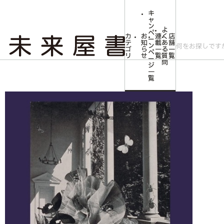
キ
ャ
ン
よ
ペ
カ
お
連
く
店
ー
テ
知
載
あ
舗
ン
ゴ
ら
一
る
一
ペ
リ
せ
覧
質
覧
ー
問
ジ
トップ
文芸・芸術
【サイン本】夜の恩寵
一
覧