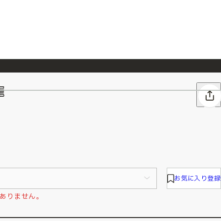
寵
026/7/23
『ONE PIECE magazine 021 ONE PIECEカード付き同梱版』発売延期のご案内
お気に入り登録
ありません。