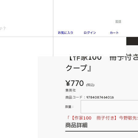
0
お気に入り
ログイン
カート
プ』
【作家100 冊子付
2
クープ』
¥770
(税込)
集英社
商品コード：9784087464016
数量：
「【作家100 冊子付き】今野敏
商品詳細