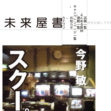
キ
ャ
ン
よ
ペ
カ
お
連
く
店
ー
テ
知
載
あ
舗
ン
ゴ
ら
一
る
一
ペ
リ
せ
覧
質
覧
ー
問
ジ
トップ
文芸・芸術
【作家100 冊子付き】今野敏先生サイン入り『スクー
一
覧