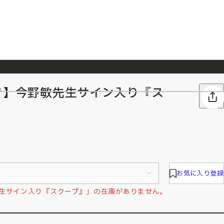
き】今野敏先生サイン入り『ス
026/7/23
『ONE PIECE magazine 021 ONE PIECEカード付き同梱版』発売延期のご案内
お気に入り登録
先生サイン入り『スクープ』」の在庫がありません。