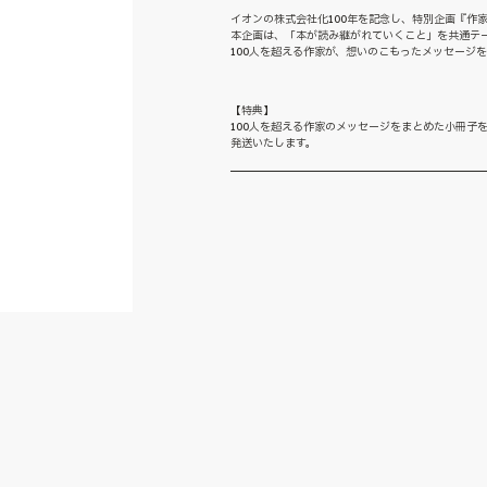
イオンの株式会社化100年を記念し、特別企画『作家
本企画は、「本が読み継がれていくこと」を共通テ
100人を超える作家が、想いのこもったメッセージ
【特典】
100人を超える作家のメッセージをまとめた小冊子
発送いたします。