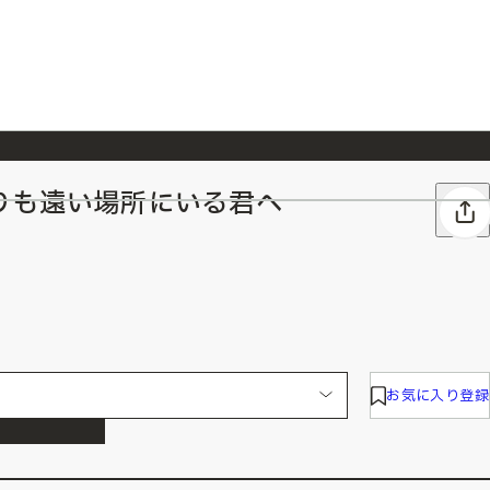
りも遠い場所にいる君へ
026/7/23
『ONE PIECE magazine 021 ONE PIECEカード付き同梱版』発売延期のご案内
お気に入り登録