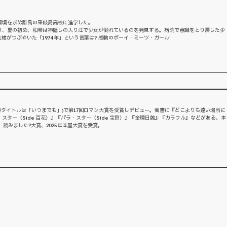
環境を求め離島の采岐島高校に進学した。
り、夏の初め、和希は神隠しの入り江で少女が倒れているのを発見する。病院で意識をとり戻した少
緒がつぶやいた「1974年」という言葉は? 感動のボーイ・ミーツ・ガール!
募時タイトルは「いつまでも」)で第17回ロマン大賞を受賞しデビュー。著書に『どこよりも遠い場所に
ター〈Side 百花〉』『パラ・スター〈Side 宝良〉』『金環日蝕』『カラフル』などがある。本
読みました?大賞、2025年本屋大賞を受賞。