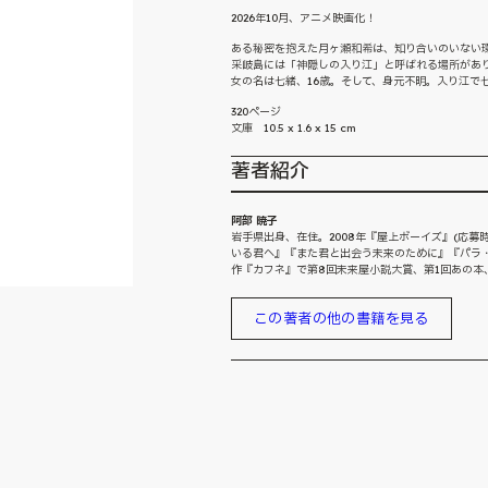
2026年10月、アニメ映画化！
ある秘密を抱えた月ヶ瀬和希は、知り合いのいない
采岐島には「神隠しの入り江」と呼ばれる場所があ
女の名は七緒、16歳。そして、身元不明。入り江で七
320ページ
文庫 10.5 x 1.6 x 15 cm
著者紹介
阿部 暁子
岩手県出身、在住。2008年『屋上ボーイズ』(応
いる君へ』『また君と出会う未来のために』『パラ・ス
作『カフネ』で第8回未来屋小説大賞、第1回あの本、
この著者の他の書籍を見る