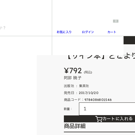
0
お気に入り
ログイン
カート
【サイン本】どこよ
2
¥792
(税込)
阿部 暁子
出版社 ‏ : ‎ 集英社
発売日 ‏ : ‎ 2017/10/20
商品コード：9784086801546
数量：
カートに入れる
商品詳細