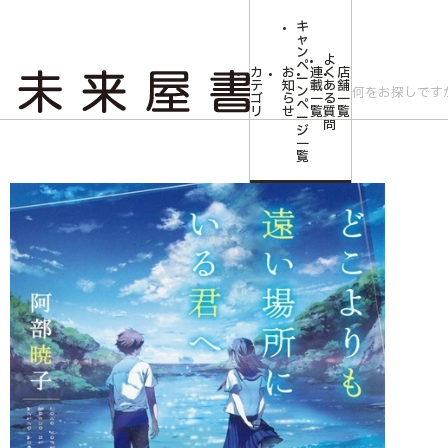
キ
ャ
ン
よ
ペ
カ
お
連
く
店
ー
テ
知
載
あ
舗
ン
ゴ
ら
一
る
一
ペ
リ
せ
覧
質
覧
ー
問
ジ
トップ
文芸・芸術
【サイン本】どこよりも遠い場所にいる君へ
一
覧