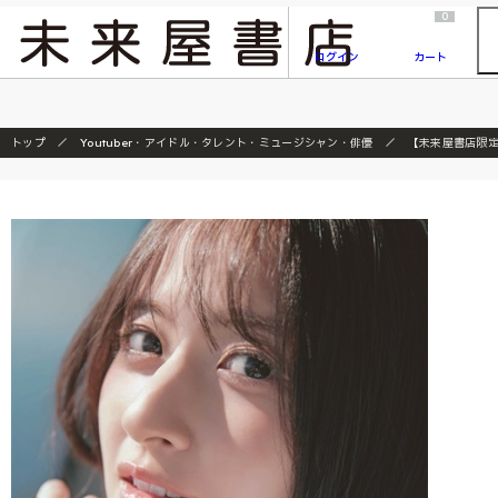
2026/7/23
『ONE PIECE magazine 021 ONE PIECEカード付き同梱版』発売延期のご案内
0
ログイン
カート
トップ
Youtuber・アイドル・タレント・ミュージシャン・俳優
【未来屋書店限定