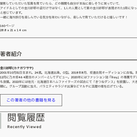
撮影していただいた写真を見ていたら、どの瞬間も自分が本当に楽しそうに笑っていて、
アイドルとしての金川紗耶の姿だけではなく、1人の人間として素の金川紗耶が表現された1冊にな
と感じています。
一緒に海外旅行を楽しんでいる気分を味わいながら、楽しんで見ていただけると嬉しいです！
160ページ
28.8 x 21 x 1.4 cm
著者紹介
金川紗耶(カナガワサヤ)
2001年10月31日生まれ。24歳。北海道出身。O型。2018年8月、坂道合同オーディションに合格。
12月に乃木坂46 4期生のメンバーとしてデビュー。2020年にはファッション誌『Ray』の専属モデ
も抜擢。2022年には地元・北海道日本ハムファイターズの試合にて「きつねダンス」を披露し、大
題に。グループ活動に加え、バラエティやラジオ出演などマルチに活躍の場を広げている。
この著者の他の書籍を見る
閲覧履歴
Recently Viewed