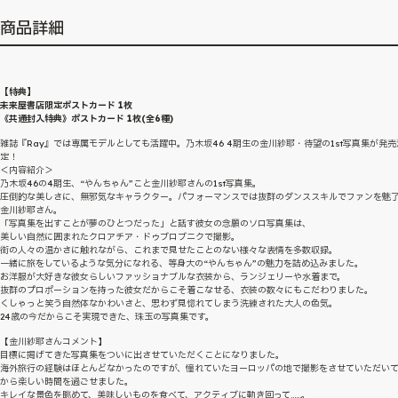
商品詳細
【特典】
未来屋書店限定ポストカード 1枚
《共通封入特典》ポストカード 1枚(全6種)
雑誌『Ray』では専属モデルとしても活躍中。乃木坂46 4期生の金川紗耶・待望の1st写真集が発売
定！
＜内容紹介＞
乃木坂46の4期生、“やんちゃん”こと金川紗耶さんの1st写真集。
圧倒的な美しさに、無邪気なキャラクター。パフォーマンスでは抜群のダンススキルでファンを魅
金川紗耶さん。
「写真集を出すことが夢のひとつだった」と話す彼女の念願のソロ写真集は、
美しい自然に囲まれたクロアチア・ドゥブロブニクで撮影。
街の人々の温かさに触れながら、これまで見せたことのない様々な表情を多数収録。
一緒に旅をしているような気分になれる、等身大の“やんちゃん”の魅力を詰め込みました。
お洋服が大好きな彼女らしいファッショナブルな衣装から、ランジェリーや水着まで。
抜群のプロポーションを持った彼女だからこそ着こなせる、衣装の数々にもこだわりました。
くしゃっと笑う自然体なかわいさと、思わず見惚れてしまう洗練された大人の色気。
24歳の今だからこそ実現できた、珠玉の写真集です。
【金川紗耶さんコメント】
目標に掲げてきた写真集をついに出させていただくことになりました。
海外旅行の経験はほとんどなかったのですが、憧れていたヨーロッパの地で撮影をさせていただい
から楽しい時間を過ごせました。
キレイな景色を眺めて、美味しいものを食べて、アクティブに動き回って……。