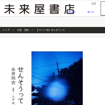
2026/7/23
『ONE PIECE magazine 021 ONE PIECEカード付き同梱版』発売延期のご案内
0
ログイン
カート
トップ
文芸・芸術
【サイン本】せんそうって