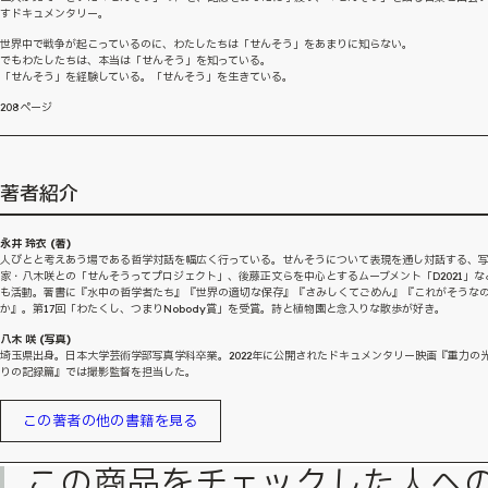
すドキュメンタリー。
世界中で戦争が起こっているのに、わたしたちは「せんそう」をあまりに知らない。
でもわたしたちは、本当は「せんそう」を知っている。
「せんそう」を経験している。「せんそう」を生きている。
208ページ
著者紹介
永井 玲衣 (著)
人びとと考えあう場である哲学対話を幅広く行っている。せんそうについて表現を通し対話する、
家・八木咲との「せんそうってプロジェクト」、後藤正文らを中心とするムーブメント「D2021」な
も活動。著書に『水中の哲学者たち』『世界の適切な保存』『さみしくてごめん』『これがそうな
か』。第17回「わたくし、つまりNobody賞」を受賞。詩と植物園と念入りな散歩が好き。
八木 咲 (写真)
埼玉県出身。日本大学芸術学部写真学科卒業。2022年に公開されたドキュメンタリー映画『重力の
りの記録篇』では撮影監督を担当した。
この著者の他の書籍を見る
この商品をチェックした人へ