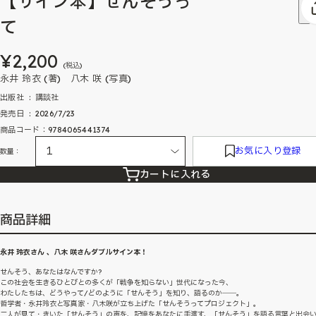
【サイン本】せんそうっ
て
¥2,200
(税込)
永井 玲衣 (著) 八木 咲 (写真)
出版社 ‏ : ‎ 講談社
発売日 ‏ : ‎ 2026/7/23
商品コード：9784065441374
お気に入り登録
数量：
カートに入れる
商品詳細
永井 玲衣さん 、八木 咲さんダブルサイン本！
せんそう、あなたはなんですか?
この社会を生きるひとびとの多くが「戦争を知らない」世代になった今、
わたしたちは、どうやって/どのように「せんそう」を知り、語るのか――。
哲学者・永井玲衣と写真家・八木咲が立ち上げた「せんそうってプロジェクト」。
二人が見て・きいた「せんそう」の声を、記憶をあなたに手渡す、「せんそう」を語る言葉と出会