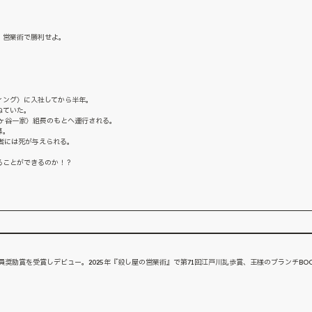
、営業術で勝利せよ。
ィング〉に入社してから半年。
ねていた。
ヶ谷一家〉組長のもとへ連行される。
幕。
者には死が与えられる。
ることができるのか！？
委員奨励賞を受賞しデビュー。2025年『殺し屋の営業術』で第71回江戸川乱歩賞、王様のブランチBO