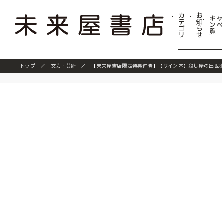
カ
お
キ
テ
知
ン
ゴ
ら
覧
リ
せ
トップ
文芸・芸術
【未来屋書店限定特典付き】【サイン本】殺し屋の出世