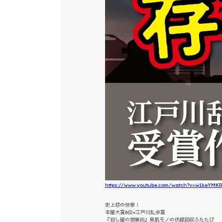
https://www.youtube.com/watch?v=w1keYMK
史上初の快挙！
本屋大賞6位×江戸川乱歩賞
『殺し屋の営業術』鳥肌モノの伏線回収ふたたび