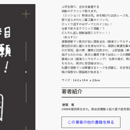
上司を操り、会社を掌握する
禁断のテクニック教えます。
〔ミッション〕敗者は死。命を賭けた出世レースを
張り巡らされた二重三重のトリック。
ひっくり返すのはダークヒロイン2人！
仕事で使えるテクニック満載！？
どんでん返し営業論理ミステリー！！
〈あらすじ〉
凄腕営業マン鳥井が殺人請負会社〈極東コンサルテ
個性的な殺し屋たちを束ねながら、順調に業績を重
だが突如、謎の男・鷹見に拉致され、 上部組織〈巣
告げられたのは、鳥井と鷹見で争う出世レースの開
勝者には〈極東コンサルティング〉 社長の座が、敗
もちろん、鳥井に拒否権はない。
丸腰の営業マンは華麗なるトークを武器に、生き残
情け容赦ない頭脳戦が始まる！
サイズ：14.2 x 19.4 x 2.3cm
著者紹介
野宮 有
1993年福岡県生まれ。第25回電撃小説大賞で選考
この著者の他の書籍を見る