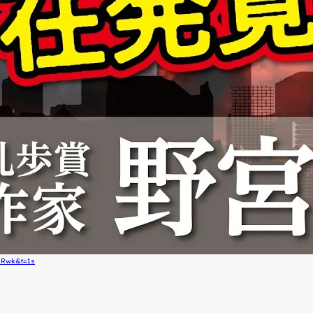
RRwk&t=1s