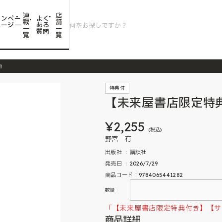
連
店
ャンペー
よく
載
舗
ページ一
ある
一
一
質問
覧
覧
術
特典付
【未来屋書店限定特
¥2,255
(税込)
野宮 有
出版社 ‏ : ‎ 講談社
発売日 ‏ : ‎ 2026/7/29
商品コード：9784065441282
数量：
「【未来屋書店限定特典付き】【サ
商品詳細