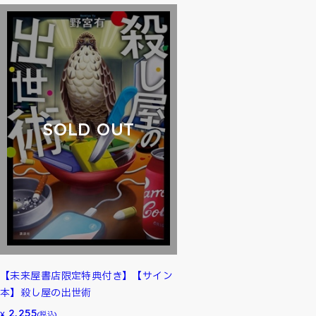
SOLD OUT
【未来屋書店限定特典付き】【サイン
本】殺し屋の出世術
2,255
¥
(税込)