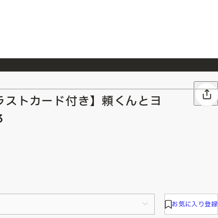
026/7/23
『ONE PIECE magazine 021 ONE PIECEカード付き同梱版』発売延期のご案内
ラストカード付き】頼くんとヨ
3
お気に入り登録