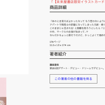
「【未来屋書店限定イラストカード
商品詳細
「あのとき言えばよかったなって もう思わないよう
アパートで隣同士の部屋になってしまった元彼・頼
このままじゃ流される! と距離を取ろうとしたら「じ
の中、サークルの合宿が始まって...!?
なんだかちょっと偉そうだけど、かっこよくて憎めない..
176ページ
11.2 x 1.3 x 17.4 cm
著者紹介
旗谷澄生
第255回デザート・デビュー・ドリームでデビュー
この著者の他の書籍を見る