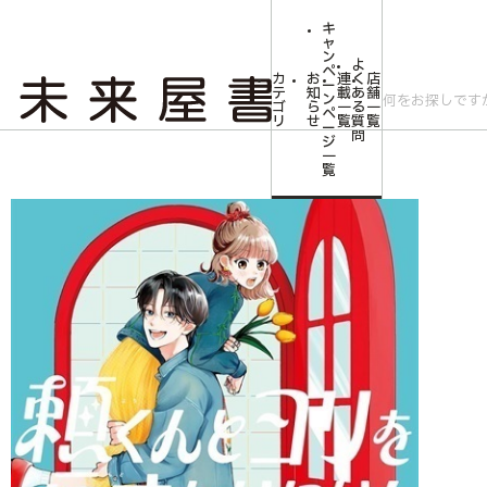
キ
ャ
ン
よ
ペ
カ
お
連
く
店
ー
テ
知
載
あ
舗
ン
ゴ
ら
一
る
一
ペ
リ
せ
覧
質
覧
ー
問
ジ
トップ
コミLab.【コミック＆エンタメ】
【未来屋書店限定イラストカード
一
覧