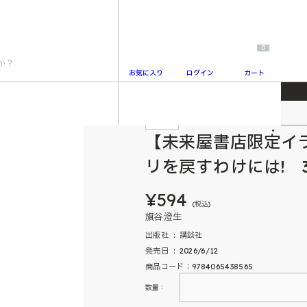
0
お気に入り
ログイン
カート
付き】頼くんとヨリを戻すわけには! 3
特典付
2
【未来屋書店限定イ
リを戻すわけには! 
¥594
(税込)
旗谷澄生
出版社 ‏ : ‎ 講談社
発売日 ‏ : ‎ 2026/6/12
商品コード：9784065438565
数量：