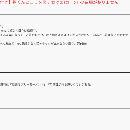
付き】頼くんとヨリを戻すわけには! 3」の在庫がありません。
に」
くんとの波乱の日々は継続中。
ゃあ友達になって」と言われたり、かと思えば寝ぼけてキスされたり...! なんとも言えないモヤモヤ
.難あり(!?)な元彼からの猛アタックが止まらない日々、第3巻!!!!
。既刊に『放課後ブルーモーメント』『月曜日が待ち遠しくて』がある。