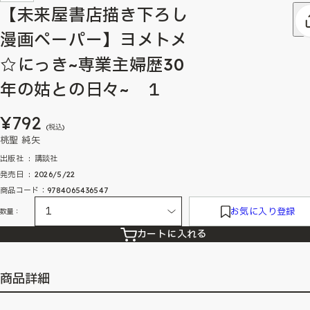
【未来屋書店描き下ろし
漫画ペーパー】ヨメトメ
☆にっき~専業主婦歴30
年の姑との日々~ １
¥792
(税込)
桃聖 純矢
出版社 ‏ : ‎ 講談社
発売日 ‏ : ‎ 2026/5/22
商品コード：9784065436547
お気に入り登録
数量：
カートに入れる
商品詳細