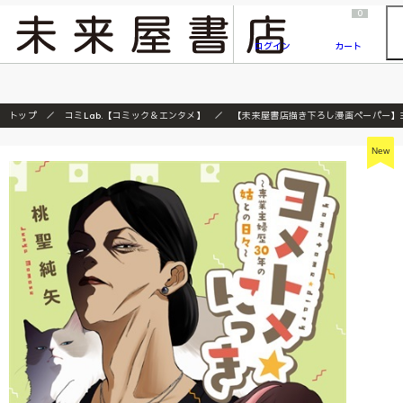
2026/7/23
『ONE PIECE magazine 021 ONE PIECEカード付き同梱版』発売延期のご案内
0
ログイン
カート
トップ
コミLab.【コミック＆エンタメ】
【未来屋書店描き下ろし漫画ペーパー】ヨ
New