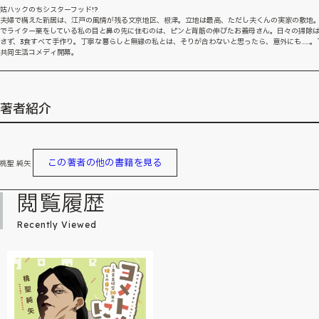
姑ハックのちシスターフッド!?
夫婦で構えた新居は、江戸の風情が残る文京地区、根津。立地は最高、ただし夫くんの実家の敷地
でライター業をしている私の目と鼻の先に住むのは、ピンと背筋の伸びたお義母さん。日々の掃除
さず、3食すべて手作り。丁寧な暮らしと無縁の私とは、そりが合わないと思ったら、意外にも......。
共同生活コメディ開幕。
著者紹介
この著者の他の書籍を見る
桃聖 純矢
閲覧履歴
Recently Viewed