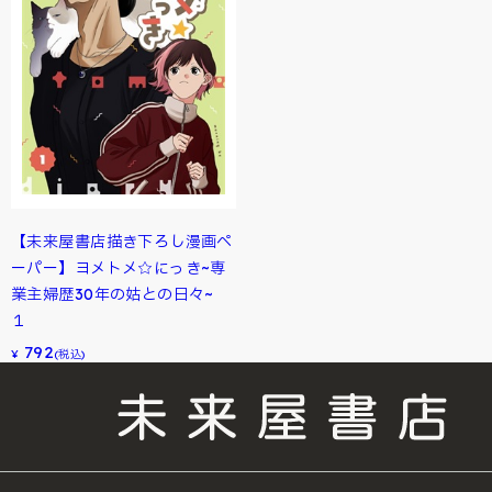
【未来屋書店描き下ろし漫画ペ
ーパー】ヨメトメ☆にっき~専
業主婦歴30年の姑との日々~
１
792
¥
(税込)