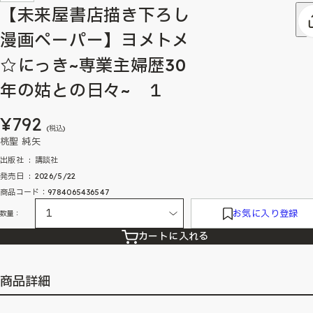
【未来屋書店描き下ろし
漫画ペーパー】ヨメトメ
☆にっき~専業主婦歴30
年の姑との日々~ １
¥792
(税込)
桃聖 純矢
出版社 ‏ : ‎ 講談社
発売日 ‏ : ‎ 2026/5/22
商品コード：9784065436547
お気に入り登録
数量：
カートに入れる
商品詳細