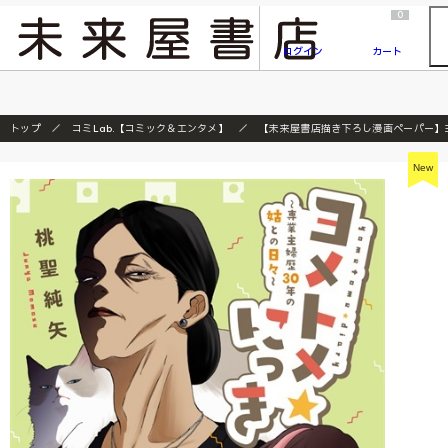
2026/7/23
『ONE PIECE magazine 021 ONE PIECEカード付き同梱版』発売延期のご案内
0
ログイン
カート
トップ
コミLab.【コミック＆エンタメ】
【未来屋書店描き下ろし漫画ペーパー】ヨ
New