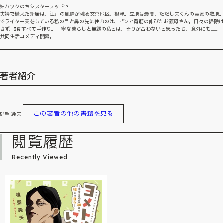
姑ハックのちシスターフッド!?
夫婦で構えた新居は、江戸の風情が残る文京地区、根津。立地は最高、ただし夫くんの実家の敷地
でライター業をしている私の目と鼻の先に住むのは、ピンと背筋の伸びたお義母さん。日々の掃除
さず、3食すべて手作り。丁寧な暮らしと無縁の私とは、そりが合わないと思ったら、意外にも......。
共同生活コメディ開幕。
著者紹介
この著者の他の書籍を見る
桃聖 純矢
閲覧履歴
Recently Viewed