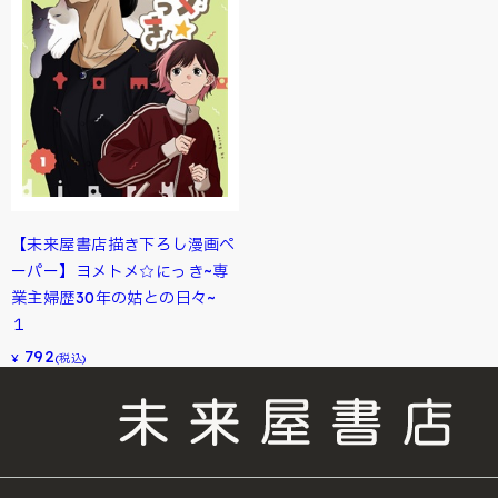
【未来屋書店描き下ろし漫画ペ
ーパー】ヨメトメ☆にっき~専
業主婦歴30年の姑との日々~
１
792
¥
(税込)