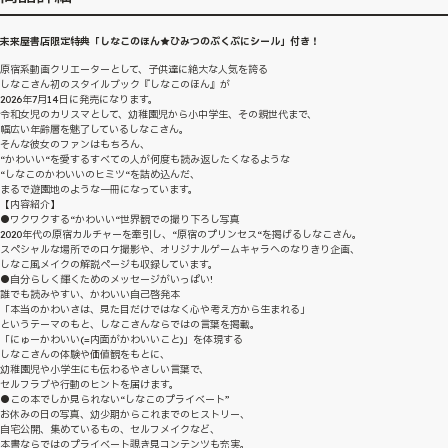
未来屋書店限定特典「しなこのほん★ひみつのぷくぷにシール」付き！
原宿系動画クリエーターとして、子供達に絶大な人気を誇る
しなこさん初のスタイルブック『しなこのほん』が
2026年7月14日に発売になります。
令和女児のカリスマとして、幼稚園児から小中学生、その親世代まで、
幅広い年齢層を魅了しているしなこさん。
そんな彼女のファンはもちろん、
“かわいい“を愛するすべての人が何度も読み返したくなるような
“しなこのかわいいのヒミツ“を詰め込んだ、
まるで遊園地のような一冊になっています。
【内容紹介】
●ワクワクする“かわいい“世界観での撮り下ろし写真
2020年代の原宿カルチャーを牽引し、“原宿のプリンセス“を掲げるしなこさん。
スペシャルな場所でのロケ撮影や、オリジナルゲームキャラへのなりきり企画、
しなこ風メイクの解説ページも収録しています。
●自分らしく輝くためのメッセージがいっぱい!
誰でも読みやすい、かわいい自己啓発本
「本当のかわいさは、見た目だけではなく心や考え方から生まれる」
というテーマのもと、しなこさんならではの言葉を掲載。
「にゅーかわいい(=内面がかわいいこと)」を体現する
しなこさんの体験や価値観をもとに、
幼稚園児や小学生にも伝わるやさしい言葉で、
セルフラブや行動のヒントを届けます。
●この本でしか見られない“しなこのプライベート”
お休みの日の写真、幼少期からこれまでのヒストリー、
自宅公開、集めているもの、セルフメイクなど、
本書ならではのプライベート覗き見コンテンツも充実。