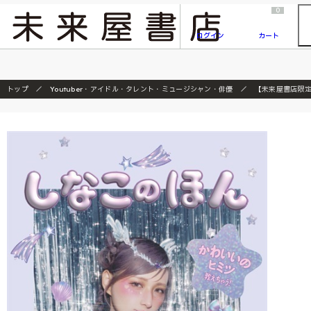
2026/7/23
『ONE PIECE magazine 021 ONE PIECEカード付き同梱版』発売延期のご案内
0
ログイン
カート
トップ
Youtuber・アイドル・タレント・ミュージシャン・俳優
【未来屋書店限