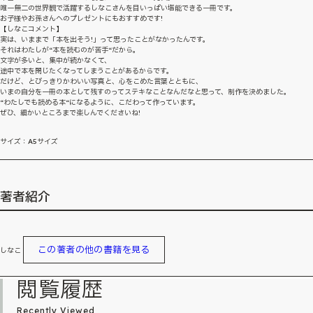
唯一無二の世界観で活躍するしなこさんを目いっぱい堪能できる一冊です。
お子様やお孫さんへのプレゼントにもおすすめです!
【しなこコメント】
実は、いままで「本を出そう!」って思ったことがなかったんです。
それはわたしが“本を読むのが苦手“だから。
文字が多いと、集中が続かなくて、
途中で本を閉じたくなってしまうことがあるからです。
だけど、とびっきりかわいい写真と、心をこめた言葉とともに、
いまの自分を一冊の本として残すのってステキなことなんだなと思って、制作を決めました。
“わたしでも読める本“になるように、こだわって作っています。
ぜひ、細かいところまで楽しんでくださいね!
サイズ：A5サイズ
著者紹介
この著者の他の書籍を見る
しなこ
閲覧履歴
Recently Viewed