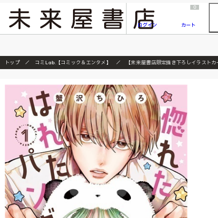
2026/7/23
『ONE PIECE magazine 021 ONE PIECEカード付き同梱版』発売延期のご案内
0
ログイン
カート
トップ
コミLab.【コミック＆エンタメ】
【未来屋書店限定描き下ろしイラストカ