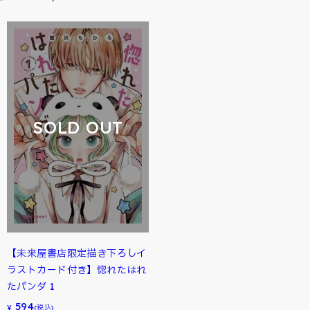
SOLD OUT
【未来屋書店限定描き下ろしイ
ラストカード付き】惚れたはれ
たパンダ 1
594
¥
(税込)