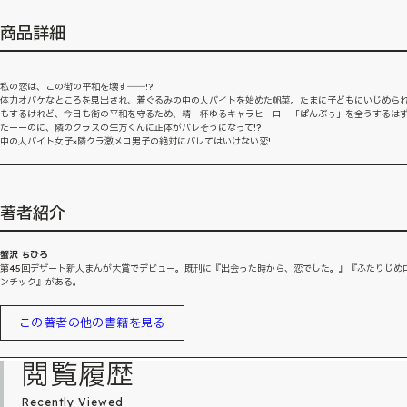
商品詳細
私の恋は、この街の平和を壊す――!?
体力オバケなところを見出され、着ぐるみの中の人バイトを始めた帆菜。たまに子どもにいじめら
もするけれど、今日も街の平和を守るため、精一杯ゆるキャラヒーロー「ぱんぶぅ」を全うするは
たーーのに、隣のクラスの生方くんに正体がバレそうになって!?
中の人バイト女子×隣クラ激メロ男子の絶対にバレてはいけない恋!
著者紹介
蟹沢 ちひろ
第45回デザート新人まんが大賞でデビュー。既刊に『出会った時から、恋でした。』『ふたりじめ
ンチック』がある。
この著者の他の書籍を見る
閲覧履歴
Recently Viewed