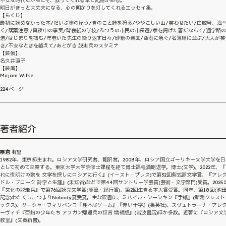
不安な時代だからこそ、救ってくれる本と記憶がある。
明日がきっと大丈夫になる、心の明かりを灯してくれるエッセイ集。
【もくじ】
最初に読めなかった本/だいぶ奥のほう/きのこと詩を狩る/ややこしい山/笑わせたい/白鯨号、海
く/落葉注意!/真夜中の事実/背表紙の学校/ふつうの市民の市長選/拳を掲げた善だなんて/通学路
道/はじまりを掴む/年老いた先生の繰り返す日々/砂糖の楽園/空港に急ぐ/名簿順に並ぶ/大人が笑
き/不安なときを越えて/あとがき 脱走兵のスタミナ
【装幀】
名久井直子
【装画】
Mirjam Wilke
224ページ
著者紹介
奈倉 有里
1982年、東京都生まれ。ロシア文学研究者、翻訳者。2008年、ロシア国立ゴーリキー文学大学を
として初めて卒業する。東京大学大学院修士課程を経て博士課程満期退学。博士(文学)。2022年、
れに夜明けの歌を 文学を探しにロシアに行く』(イースト・プレス)で第32回紫式部文学賞、『アレ
ドル・ブローク 詩学と生涯』(未知谷)などで第44回サントリー学芸賞(芸術・文学部門)受賞。2025
『文化の脱走兵』で第76回読売文学賞(随筆・紀行賞)、第2回生きる本大賞受賞。同年、第18回(池
記念)わたくし、つまりNobody賞受賞。主な訳書に、ミハイル・シーシキン『手紙』(新潮クレスト
ックス)、サーシャ・フィリペンコ『理不尽ゲーム』『赤い十字』(集英社)、スヴェトラーナ・アレ
ーヴィチ『亜鉛の少年たち アフガン帰還兵の証言 増補版』(岩波書店)ほか多数。近著に『ロシア文
教室』(文春新書)。