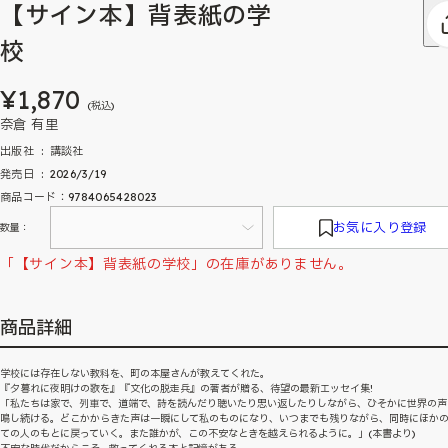
【サイン本】背表紙の学
校
¥1,870
(税込)
奈倉 有里
出版社 ‏ : ‎ 講談社
発売日 ‏ : ‎ 2026/3/19
商品コード：9784065428023
お気に入り登録
数量：
「【サイン本】背表紙の学校」の在庫がありません。
商品詳細
学校には存在しない教科を、町の本屋さんが教えてくれた。
『夕暮れに夜明けの歌を』『文化の脱走兵』の著者が贈る、待望の最新エッセイ集!
「私たちは家で、列車で、道端で、詩を読んだり聴いたり思い返したりしながら、ひそかに世界の声
鳴し続ける。どこかからきた声は一瞬にして私のものになり、いつまでも残りながら、同時にほか
ての人のもとに戻っていく。また誰かが、この不安なときを越えられるように。」(本書より)