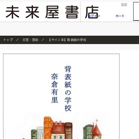
2026/7/23
『ONE PIECE magazine 021 ONE PIECEカード付き同梱版』発売延期のご案内
0
ログイン
カート
トップ
文芸・芸術
【サイン本】背表紙の学校