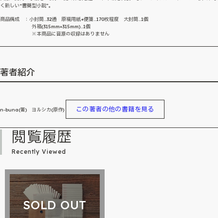
く新しい“書簡型小説”。
商品構成 ：小封筒…32通 原稿用紙+便箋…170枚程度 大封筒…1個
外箱(315mm×315mm)…1個
※本商品に音源の収録はありません
著者紹介
この著者の他の書籍を見る
n-buna(著) ヨルシカ(原作)
閲覧履歴
Recently Viewed
SOLD OUT