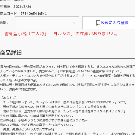
発売日：2026/2/26
商品コード：9784065416341
お気に入り登録
数量：
「書簡型小説「二人称」 ヨルシカ」の在庫がありません。
商品詳細
貴方の目の前に一通の茶封筒があります。封を開けて中を確認すると、折りたたまれた数枚の原稿
入っているのが見えました。貴方はふと、それに目を通したいという衝動に駆られました。
人気アーティスト・ヨルシカで作詞作曲を手がけるコンポーザー・n-bunaが原案・執筆を担当す
ったく新しい形の文学作品。
封筒32通・原稿用紙と便箋あわせて約170枚で構成され、読者が実際に封筒を開封しながら体験でき
いう、異例の“体験型文学”。
【あらすじ】
「チラシを拝見しました。もしよろしければ、僕の作品を添削していただけないでしょうか?」
一通の手紙から始まった、詩を書く少年と文学に詳しい「先生」の奇妙な文通。
「君はこれから、途方もなく広い砂の海から、たった一粒の琥珀を見つけなければいけない」
先生の言葉に導かれ、少年は言葉と世界を知っていく。
だがある日、手紙のやりとりに潜むかすかな違和感に気づいて──。
密かな文通は、やがて思わぬ真実へとつながっていく。
「先生、先生はどういう人なんですか?」
実際の封筒と手紙を一枚ずつ開く体験を通して、令和を代表するアーティスト・ヨルシカが描く、