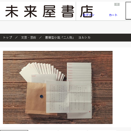
2026/7/23
『ONE PIECE magazine 021 ONE PIECEカード付き同梱版』発売延期のご案内
0
ログイン
カート
トップ
文芸・芸術
書簡型小説「二人称」 ヨルシカ