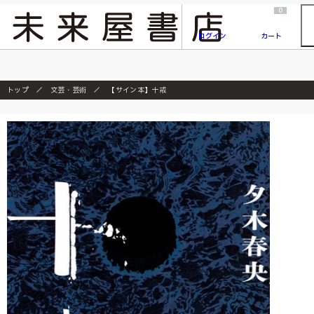
2026/7/23
『ONE PIECE magazine 021 ONE PIECEカード付き同梱版』発売延期のご案内
0
ログイン
カート
トップ
文芸・芸術
【サイン本】十戒