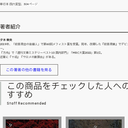
単行本 四六変型、
304ページ
著者紹介
夕木 春央
2019年、「絞首商会の後継人」で第60回メフィスト賞を受賞。同年、改題した『絞首商會』でデビ
ー。
『方舟』で「週刊文春ミステリーベスト10 国内部門」「MRC大賞2022」第1位。
近著に『十戒』『サロメの断頭台』がある。
この著者の他の書籍を見る
この商品をチェックした人へ
すすめ
Staff Recommended