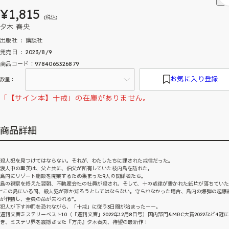
¥1,815
(税込)
夕木 春央
出版社 ‏ : ‎ 講談社
発売日 ‏ : ‎ 2023/8/9
商品コード：9784065326879
お気に入り登録
数量：
「【サイン本】十戒」の在庫がありません。
商品詳細
殺人犯を見つけてはならない。それが、わたしたちに課された戒律だった。
浪人中の里英は、父と共に、伯父が所有していた枝内島を訪れた。
島内にリゾート施設を開業するため集まった9人の関係者たち。
島の視察を終えた翌朝、不動産会社の社員が殺され、そして、十の戒律が書かれた紙片が落ちてい
“この島にいる間、殺人犯が誰か知ろうとしてはならない。守られなかった場合、島内の爆弾の起爆
が作動し、全員の命が失われる”。
犯人が下す神罰を恐れながら、「十戒」に従う3日間が始まったーー。
週刊文春ミステリーベスト10（「週刊文春」2022年12月8日号）国内部門&MRC大賞2022など4冠
き、ミステリ界を震撼させた『方舟』夕木春央、待望の最新作！