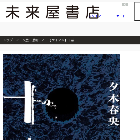
2026/7/23
『ONE PIECE magazine 021 ONE PIECEカード付き同梱版』発売延期のご案内
0
ログイン
カート
トップ
文芸・芸術
【サイン本】十戒