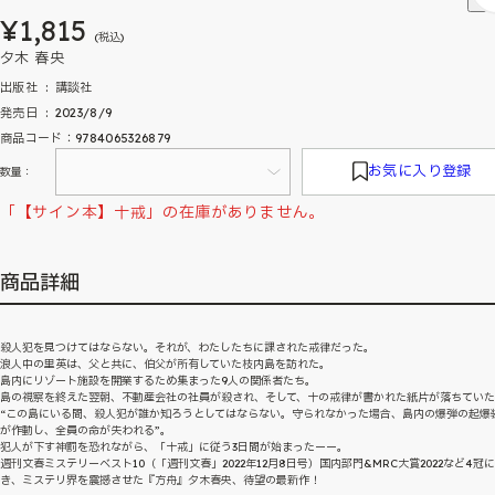
¥1,815
(税込)
夕木 春央
出版社 ‏ : ‎ 講談社
発売日 ‏ : ‎ 2023/8/9
商品コード：9784065326879
お気に入り登録
数量：
「【サイン本】十戒」の在庫がありません。
商品詳細
殺人犯を見つけてはならない。それが、わたしたちに課された戒律だった。
浪人中の里英は、父と共に、伯父が所有していた枝内島を訪れた。
島内にリゾート施設を開業するため集まった9人の関係者たち。
島の視察を終えた翌朝、不動産会社の社員が殺され、そして、十の戒律が書かれた紙片が落ちてい
“この島にいる間、殺人犯が誰か知ろうとしてはならない。守られなかった場合、島内の爆弾の起爆
が作動し、全員の命が失われる”。
犯人が下す神罰を恐れながら、「十戒」に従う3日間が始まったーー。
週刊文春ミステリーベスト10（「週刊文春」2022年12月8日号）国内部門&MRC大賞2022など4冠
き、ミステリ界を震撼させた『方舟』夕木春央、待望の最新作！