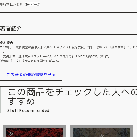
単行本 四六変型、
304ページ
著者紹介
夕木 春央
2019年、「絞首商会の後継人」で第60回メフィスト賞を受賞。同年、改題した『絞首商會』でデビ
ー。
『方舟』で「週刊文春ミステリーベスト10 国内部門」「MRC大賞2022」第1位。
近著に『十戒』『サロメの断頭台』がある。
この著者の他の書籍を見る
この商品をチェックした人へ
すすめ
Staff Recommended