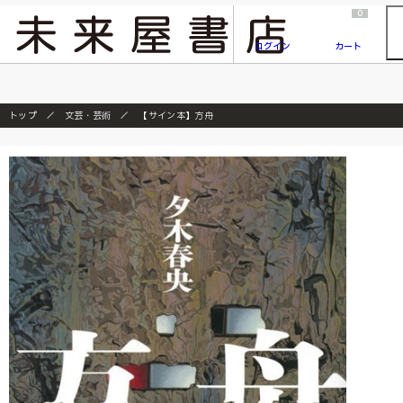
2026/7/23
『ONE PIECE magazine 021 ONE PIECEカード付き同梱版』発売延期のご案内
0
ログイン
カート
トップ
文芸・芸術
【サイン本】方舟