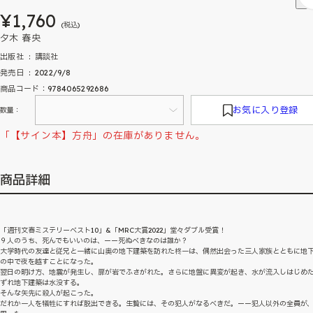
¥1,760
(税込)
夕木 春央
出版社 ‏ : ‎ 講談社
発売日 ‏ : ‎ 2022/9/8
商品コード：9784065292686
お気に入り登録
数量：
「【サイン本】方舟」の在庫がありません。
商品詳細
「週刊文春ミステリーベスト10」&「MRC大賞2022」堂々ダブル受賞！
９人のうち、死んでもいいのは、ーー死ぬべきなのは誰か？
大学時代の友達と従兄と一緒に山奥の地下建築を訪れた柊一は、偶然出会った三人家族とともに地
の中で夜を越すことになった。
翌日の明け方、地震が発生し、扉が岩でふさがれた。さらに地盤に異変が起き、水が流入しはじめ
ずれ地下建築は水没する。
そんな矢先に殺人が起こった。
だれか一人を犠牲にすれば脱出できる。生贄には、その犯人がなるべきだ。ーー犯人以外の全員が