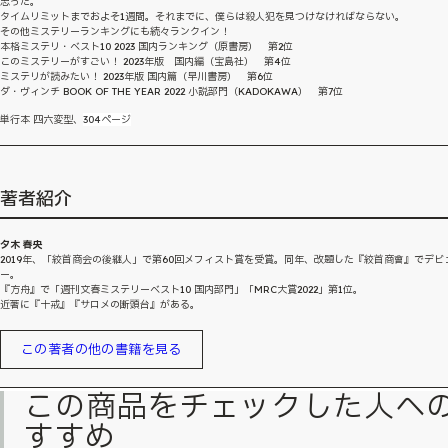
思った。
タイムリミットまでおよそ1週間。それまでに、僕らは殺人犯を見つけなければならない。
その他ミステリーランキングにも続々ランクイン！
本格ミステリ・ベスト10 2023 国内ランキング（原書房） 第2位
このミステリーがすごい！ 2023年版 国内編（宝島社） 第4位
ミステリが読みたい！ 2023年版 国内篇（早川書房） 第6位
ダ・ヴィンチ BOOK OF THE YEAR 2022 小説部門（KADOKAWA） 第7位
単行本 四六変型、
304ページ
著者紹介
夕木 春央
2019年、「絞首商会の後継人」で第60回メフィスト賞を受賞。同年、改題した『絞首商會』でデビ
ー。
『方舟』で「週刊文春ミステリーベスト10 国内部門」「MRC大賞2022」第1位。
近著に『十戒』『サロメの断頭台』がある。
この著者の他の書籍を見る
この商品をチェックした人へ
すすめ