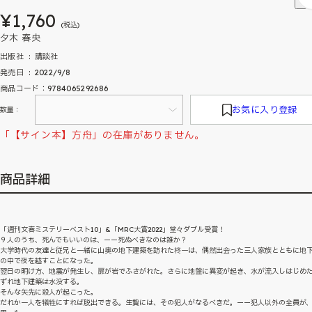
¥1,760
(税込)
夕木 春央
出版社 ‏ : ‎ 講談社
発売日 ‏ : ‎ 2022/9/8
商品コード：9784065292686
お気に入り登録
数量：
「【サイン本】方舟」の在庫がありません。
商品詳細
「週刊文春ミステリーベスト10」&「MRC大賞2022」堂々ダブル受賞！
９人のうち、死んでもいいのは、ーー死ぬべきなのは誰か？
大学時代の友達と従兄と一緒に山奥の地下建築を訪れた柊一は、偶然出会った三人家族とともに地
の中で夜を越すことになった。
翌日の明け方、地震が発生し、扉が岩でふさがれた。さらに地盤に異変が起き、水が流入しはじめ
ずれ地下建築は水没する。
そんな矢先に殺人が起こった。
だれか一人を犠牲にすれば脱出できる。生贄には、その犯人がなるべきだ。ーー犯人以外の全員が