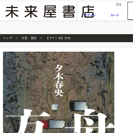
2026/7/23
『ONE PIECE magazine 021 ONE PIECEカード付き同梱版』発売延期のご案内
0
ログイン
カート
トップ
文芸・芸術
【サイン本】方舟