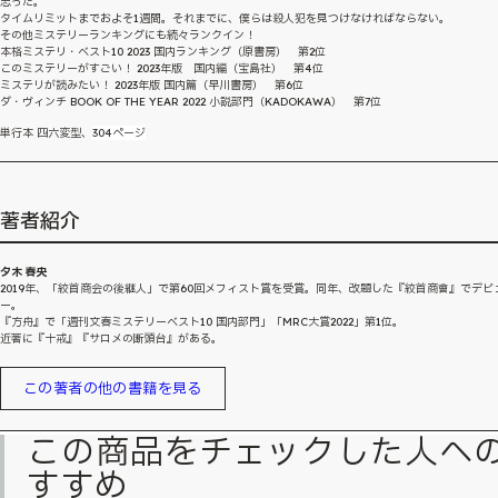
思った。
タイムリミットまでおよそ1週間。それまでに、僕らは殺人犯を見つけなければならない。
その他ミステリーランキングにも続々ランクイン！
本格ミステリ・ベスト10 2023 国内ランキング（原書房） 第2位
このミステリーがすごい！ 2023年版 国内編（宝島社） 第4位
ミステリが読みたい！ 2023年版 国内篇（早川書房） 第6位
ダ・ヴィンチ BOOK OF THE YEAR 2022 小説部門（KADOKAWA） 第7位
単行本 四六変型、
304ページ
著者紹介
夕木 春央
2019年、「絞首商会の後継人」で第60回メフィスト賞を受賞。同年、改題した『絞首商會』でデビ
ー。
『方舟』で「週刊文春ミステリーベスト10 国内部門」「MRC大賞2022」第1位。
近著に『十戒』『サロメの断頭台』がある。
この著者の他の書籍を見る
この商品をチェックした人へ
すすめ