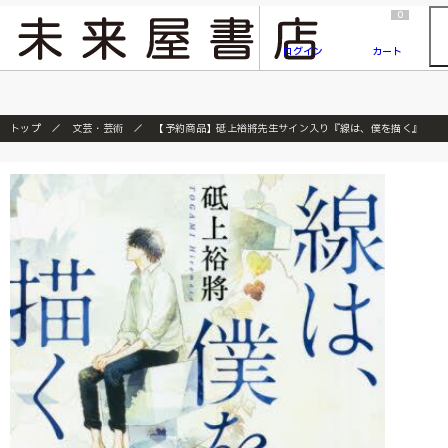
2026/7/23
『ONE PIECE magazine 021 ONE PIECEカード付き同梱版』発売延期のご案内
0
ログイン
カート
トップ
文芸・芸術
【予約商品】砥上裕將先生サイン入り『線は、僕を描く』