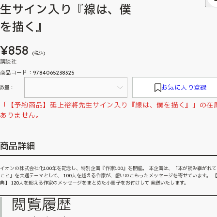
生サイン入り『線は、僕
を描く』
¥858
(税込)
講談社
商品コード：9784065238325
お気に入り登録
数量：
「【予約商品】砥上裕將先生サイン入り『線は、僕を描く』」の在
ありません。
商品詳細
イオンの株式会社化100年を記念し、特別企画『作家100』を開催。 本企画は、「本が読み継がれ
こと」を共通テーマとして、 100人を超える作家が、想いのこもったメッセージを寄せています。 
典】 120人を超える作家のメッセージをまとめた小冊子をお付けして 発送いたします。
閲覧履歴