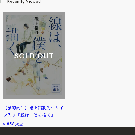
Recently Viewed
SOLD OUT
【予約商品】砥上裕將先生サイ
ン入り『線は、僕を描く』
858
¥
(税込)