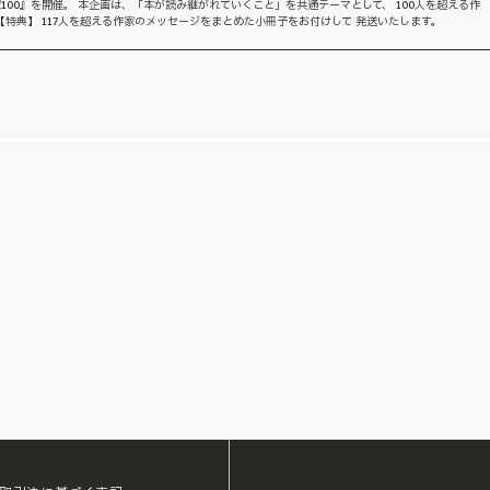
100』を開催。 本企画は、「本が読み継がれていくこと」を共通テーマとして、 100人を超える作
特典】 117人を超える作家のメッセージをまとめた小冊子をお付けして 発送いたします。