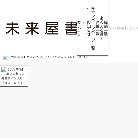
キ
ャ
ン
よ
ペ
カ
お
連
く
店
ー
テ
知
載
あ
舗
ン
ゴ
ら
一
る
一
ペ
リ
せ
覧
質
覧
ー
問
ジ
トップ
文芸・芸術
【予約商品】あさのあつこ先生サイン入り『ＮＯ．６ １
一
覧