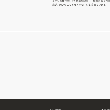
イオンの株式会社化100年を記念し、特別企画『作家
家が、想いのこもったメッセージを寄せています。 【