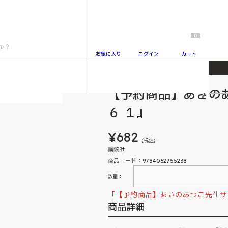
0
お気に入り
ログイン
カート
』
【予約商品】あさの
2
６ １』
¥682
(税込)
講談社
商品コード：9784062755238
数量：
「【予約商品】あさのあつこ先生サ
商品詳細