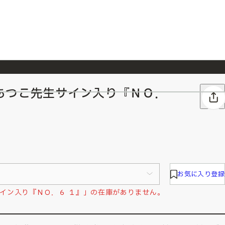
あつこ先生サイン入り『ＮＯ．
026/7/23
『ONE PIECE magazine 021 ONE PIECEカード付き同梱版』発売延期のご案内
お気に入り登録
イン入り『ＮＯ．６ １』」の在庫がありません。