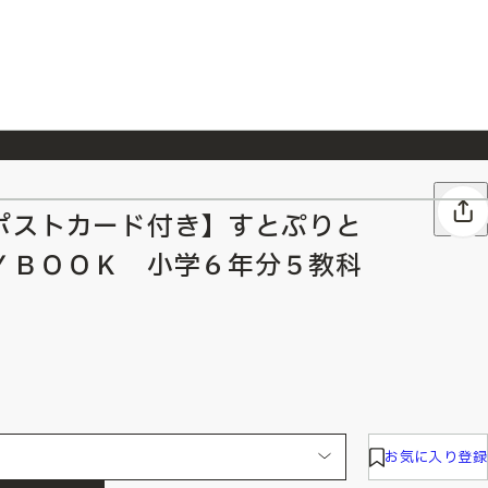
026/7/23
『ONE PIECE magazine 021 ONE PIECEカード付き同梱版』発売延期のご案内
ポストカード付き】すとぷりと
ＹＢＯＯＫ 小学６年分５教科
お気に入り登録