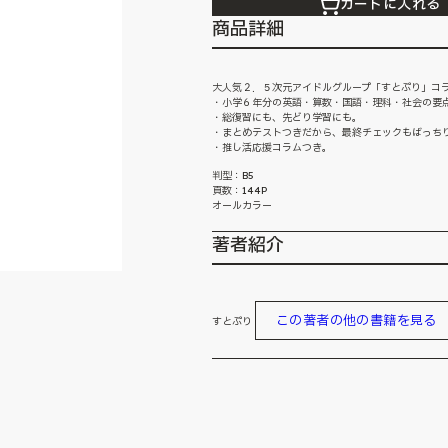
カートに入れる
商品詳細
大人気２．５次元アイドルグループ「すとぷり」コ
・小学６年分の英語・算数・国語・理科・社会の要点
・総復習にも、先どり学習にも。
・まとめテストつきだから、最終チェックもばっち
・推し活応援コラムつき。
判型：B5
頁数：144P
オールカラー
著者紹介
この著者の他の書籍を見る
すとぷり