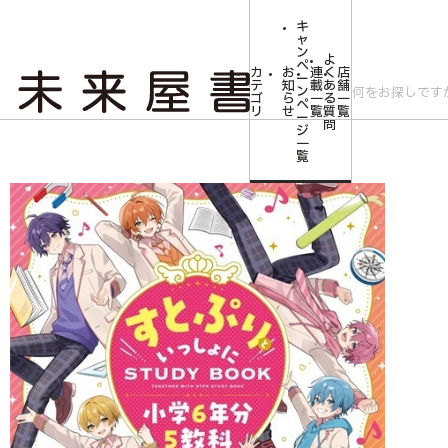
キ
ャ
ン
よ
ペ
カ
お
連
く
店
ー
テ
知
載
あ
舗
ン
ゴ
ら
一
る
一
ペ
リ
せ
覧
質
覧
ー
問
ジ
トップ
Youtuber・アイドル・タレント・ミュージシャン・俳優
【未来屋
一
覧