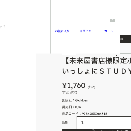
0
お気に入り
ログイン
カート
書店様限定ポストカード付き】すとぷりといっしょにＳＴＵＤＹＢＯＯＫ 小学６年分５教科
特典付
2
【未来屋書店様限定
いっしょにＳＴＵＤ
¥1,760
(税込)
すとぷり
出版社：Gakken
発売日：8/6
商品コード：9784053064318
数量：