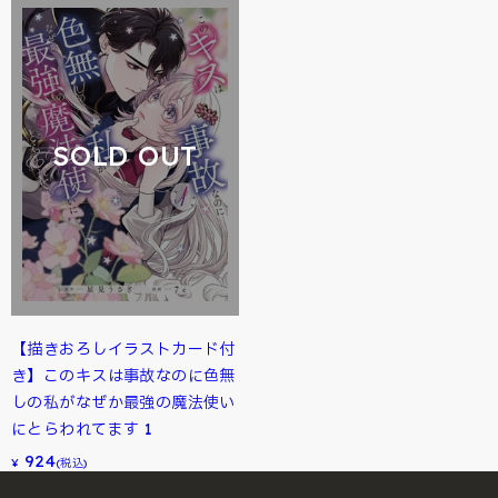
SOLD OUT
【描きおろしイラストカード付
き】このキスは事故なのに色無
しの私がなぜか最強の魔法使い
にとらわれてます 1
924
¥
(税込)