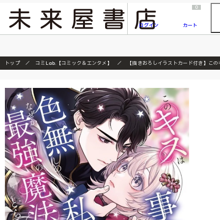
2026/7/23
『ONE PIECE magazine 021 ONE PIECEカード付き同梱版』発売延期のご案内
0
ログイン
カート
トップ
コミLab.【コミック＆エンタメ】
【描きおろしイラストカード付き】この