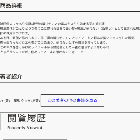
商品詳細
雑用係のワケあり令嬢×最強の魔法使いとの事故キスから始まる契約婚約譚!
魔法属性が色とりどりな髪の色に現れる世界で白い髪=魔法が使えない〈色無し〉として生まれた魔
団の雑用係のクロエ。
ある日、最強と恐れられている〈黒の魔法使い〉ことレイノールと転んだ勢いでキスをした瞬間、
真っ白だったクロエの髪が色に染まり、使えないはずの魔法を放ってしまう。
このキスをきっかけにレイノールから婚約者として一緒に暮らすよう命じられ
とまどうクロエだが、段々レイノールに惹かれていき――?
著者紹介
この著者の他の書籍を見る
7e (著) 星見 うさぎ (原著)
閲覧履歴
Recently Viewed