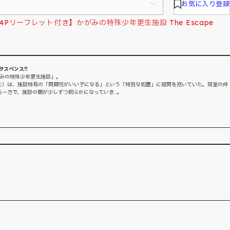
お気に入り登録
リーフレット付き】かがみの特殊少年更生施設 The Escape
スペンス!!
がみの特殊少年更生施設」。
と）は、施設特有の「問題児がいい子になる」という「特別な処置」に疑問を抱いていた。同室の仲
る一方で、施設の闇が少しずつ明らかになっていき…。