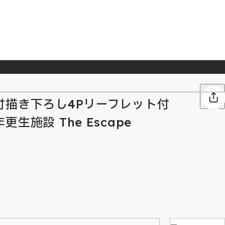
026/7/23
『ONE PIECE magazine 021 ONE PIECEカード付き同梱版』発売延期のご案内
付描き下ろし4Pリーフレット付
生施設 The Escape