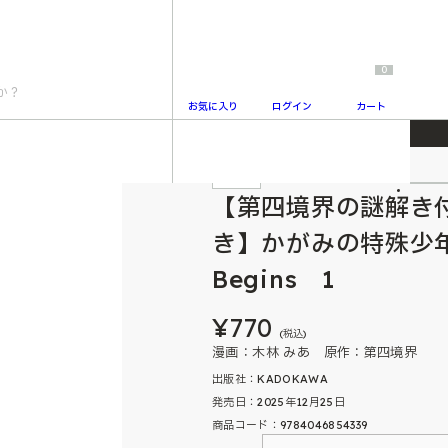
0
お気に入り
ログイン
カート
ーフレット付き】かがみの特殊少年更生施設 The Escape Begins 1
特典付
2
【第四境界の謎解き
き】かがみの特殊少年更
Begins 1
¥770
(税込)
漫画：木林 みあ 原作：第四境界
出版社：KADOKAWA
発売日：2025年12月25日
商品コード：9784046854339