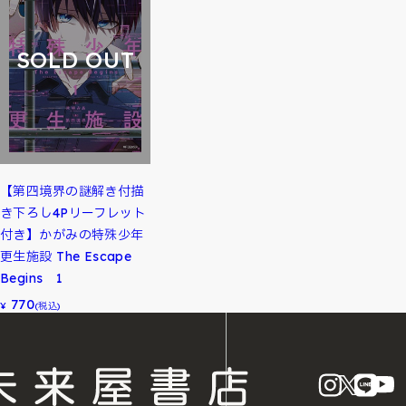
SOLD OUT
【第四境界の謎解き付描
き下ろし4Pリーフレット
付き】かがみの特殊少年
更生施設 The Escape
Begins 1
770
¥
(税込)
instagram
X
LINE
Y