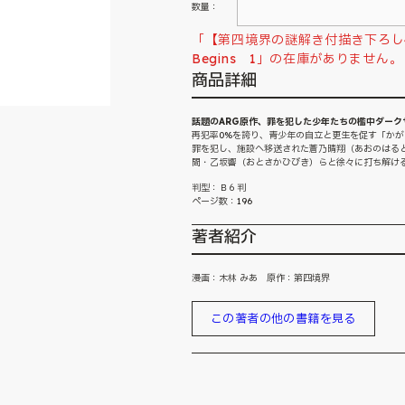
数量：
「【第四境界の謎解き付描き下ろし4P
Begins 1」の在庫がありません。
商品詳細
話題のARG原作、罪を犯した少年たちの檻中ダークサ
再犯率0%を誇り、青少年の自立と更生を促す「か
罪を犯し、施設へ移送された蒼乃晴翔（あおのはる
間・乙坂響（おとさかひびき）らと徐々に打ち解け
判型：Ｂ６判
ページ数：196
著者紹介
漫画：木林 みあ 原作：第四境界
この著者の他の書籍を見る