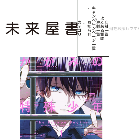
キ
ャ
ン
よ
ペ
カ
お
連
く
店
ー
テ
知
載
あ
舗
ン
ゴ
ら
一
る
一
ペ
リ
せ
覧
質
覧
ー
問
ジ
トップ
コミLab.【コミック＆エンタメ】
【第四境界の謎解き付描き下ろし4Pリ
一
覧