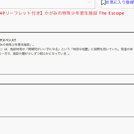
お気に入り登録
リーフレット付き】かがみの特殊少年更生施設 The Escape
スペンス!!
がみの特殊少年更生施設」。
と）は、施設特有の「問題児がいい子になる」という「特別な処置」に疑問を抱いていた。同室の仲
る一方で、施設の闇が少しずつ明らかになっていき…。