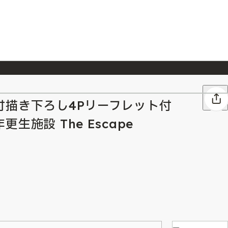
026/7/23
『ONE PIECE magazine 021 ONE PIECEカード付き同梱版』発売延期のご案内
付描き下ろし4Pリーフレット付
生施設 The Escape