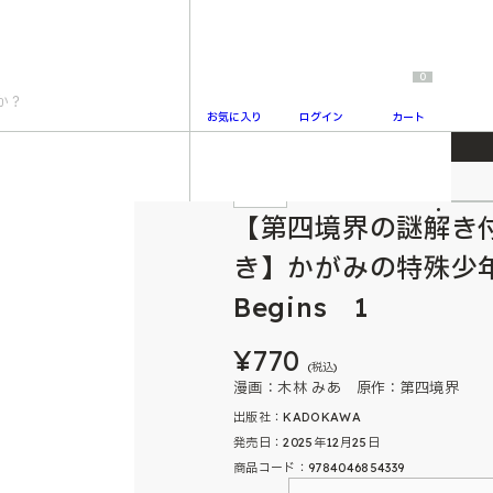
0
お気に入り
ログイン
カート
ーフレット付き】かがみの特殊少年更生施設 The Escape Begins 1
特典付
2
【第四境界の謎解き
き】かがみの特殊少年更
Begins 1
¥770
(税込)
漫画：木林 みあ 原作：第四境界
出版社：KADOKAWA
発売日：2025年12月25日
商品コード：9784046854339