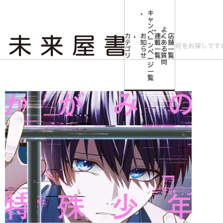
キ
ャ
ン
よ
ペ
カ
お
連
く
店
ー
テ
知
載
あ
舗
ン
ゴ
ら
一
る
一
ペ
リ
せ
覧
質
覧
ー
問
ジ
トップ
コミLab.【コミック＆エンタメ】
【第四境界の謎解き付描き下ろし4Pリ
一
覧