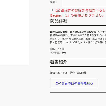
数量：
「【第四境界の謎解き付描き下ろし4P
Begins 1」の在庫がありません。
商品詳細
話題のARG原作、罪を犯した少年たちの檻中ダークサ
再犯率0%を誇り、青少年の自立と更生を促す「か
罪を犯し、施設へ移送された蒼乃晴翔（あおのはる
間・乙坂響（おとさかひびき）らと徐々に打ち解け
判型：Ｂ６判
ページ数：196
著者紹介
漫画：木林 みあ 原作：第四境界
この著者の他の書籍を見る