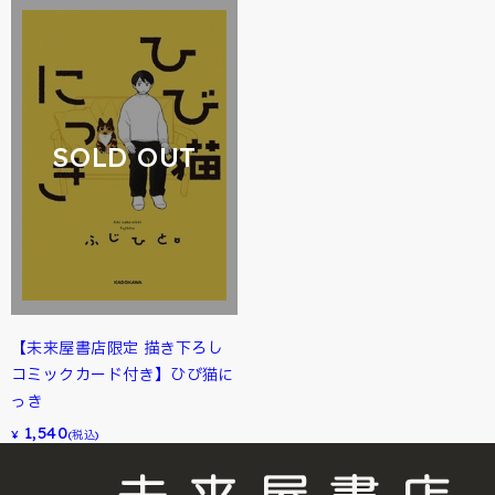
SOLD OUT
【未来屋書店限定 描き下ろし
コミックカード付き】ひび猫に
っき
1,540
¥
(税込)