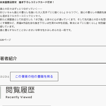
未来屋書店限定 描き下ろしコミックカード付き！
猫との日々はずっとつながっていく――
おじいちゃん猫との暮らしを描いた大人気作『じじ猫くらし』からつづく、猫との暮らしの機微を
心温まるフルカラーコミックエッセイ。
新たに保護猫としてお迎えした「さび猫」と徐々に心が通っていくまで、そして先代猫との日々を思
こす瞬間など、長編4作品を含む描き下ろしは充実の47Pを収録。巻末には『じじ猫くらし』特別編
録しています。
猫と暮らすなんてことないささいな幸せをかみしめられる一冊です。
120ページ
著者紹介
この著者の他の書籍を見る
ふじひと
閲覧履歴
Recently Viewed