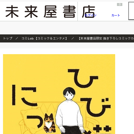
2026/7/23
『ONE PIECE magazine 021 ONE PIECEカード付き同梱版』発売延期のご案内
0
ログイン
カート
トップ
コミLab.【コミック＆エンタメ】
【未来屋書店限定 描き下ろしコミック