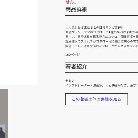
せん。
商品詳細
大人気かみさまたちとの日常マンガ第3弾!
32歳サラリーマンのコタローと4柱のかみさまキツ
るキン、悪疫退散を司る控えめなシロ、開運招福を
野良猫又のスミハチがコタロー宅に遊びに来るので
描き下ろしでは幼少時のコタローとかみさまキツネ
160ページ
著者紹介
ヤシン
イラストレーター・漫画家。犬と映画が好き。主な作
この著者の他の書籍を見る