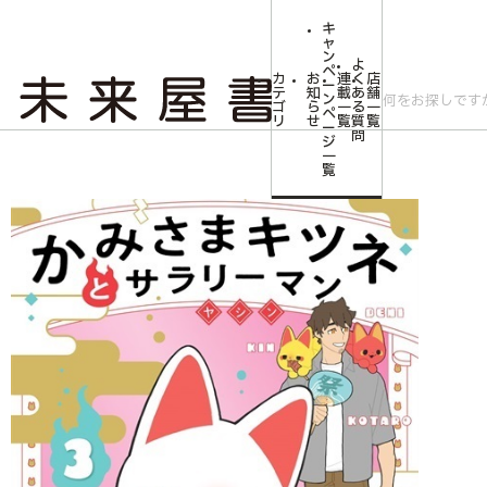
キ
ャ
ン
よ
ペ
カ
お
連
く
店
ー
テ
知
載
あ
舗
ン
ゴ
ら
一
る
一
ペ
リ
せ
覧
質
覧
ー
問
ジ
トップ
コミLab.【コミック＆エンタメ】
【未来屋書店限定特典キャラクタ
一
覧