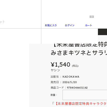
0
お気に入り
ログイン
カート
ーカード付き】かみさまキツネとサラリーマン 3
【未来屋書店限定特
2
みさまキツネとサラリ
¥1,540
(税込)
ヤシン
出版社 ‏ : ‎ KADOKAWA
発売日 ‏ : ‎ 2026/5/20
商品コード：9784046601162
数量：
「【未来屋書店限定特典キャラクタ