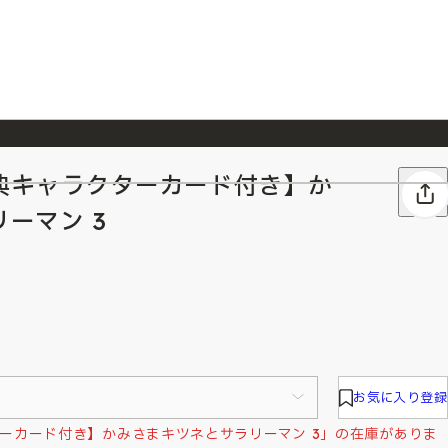
典キャラクターカード付き】か
026/7/23
『ONE PIECE magazine 021 ONE PIECEカード付き同梱版』発売延期のご案内
ーマン 3
お気に入り登録
ーカード付き】かみさまキツネとサラリーマン 3」の在庫がありま