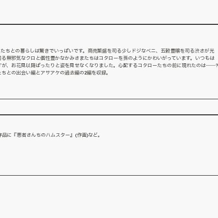
ネたちとの暮らしは驚きでいっぱいです。商売繁盛を司る少しドジなベニ、五穀豊穣を司る渋さが光
司る無邪気なクロと個性豊かなかみさまたちはコタローを孫のようにかわいがっています。いつもは
すが、お花見以降ぱったりと姿を見せなくなりました。心配するコタローたちの前に現れたのは――?
たちとの出会い編とアサアケの過去編の2編を収録。
品に『悪者さんちのハムスター』(作画)など。