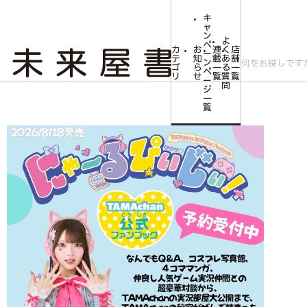
キ
ャ
ン
よ
ペ
カ
お
連
く
店
ー
テ
知
載
あ
舗
ン
ゴ
ら
一
る
一
ペ
リ
せ
覧
質
覧
ー
問
ジ
トップ
Youtuber・アイドル・タレント・ミュージシャン・俳優
【予約商品
一
覧