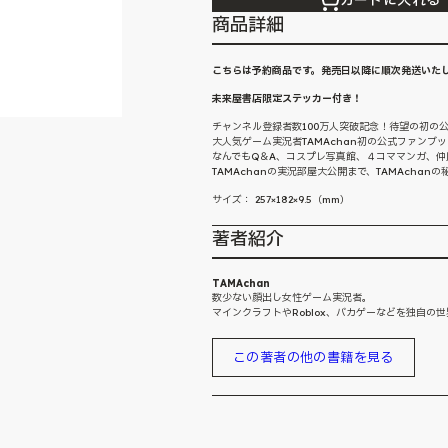
カートに入れる
商品詳細
こちらは予約商品です。発売日以降に順次発送いた
未来屋書店限定ステッカー付き！
チャンネル登録者数100万人突破記念！待望の初の
大人気ゲーム実況者TAMAchan初の公式ファンブ
なんでもQ＆A、コスプレ写真館、４コママンガ、
TAMAchanの実況部屋大公開まで、TAMAcha
サイズ： 257×182×9.5（mm）
著者紹介
TAMAchan
数少ない顔出し女性ゲーム実況者。
マインクラフトやRoblox、バカゲーなどを独自の
この著者の他の書籍を見る