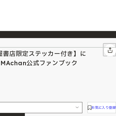
026/7/23
『ONE PIECE magazine 021 ONE PIECEカード付き同梱版』発売延期のご案内
屋書店限定ステッカー付き】に
MAchan公式ファンブック
お気に入り登録