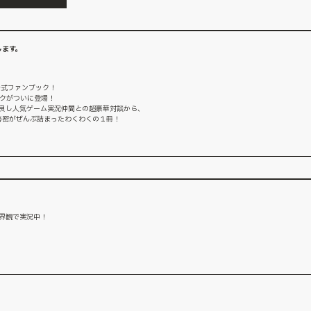
します。
公式ファンブック！
ックがついに登場！
仲良し人気ゲーム実況仲間との超豪華対談から、
nの秘密がぜんぶ詰まったわくわくの１冊！
世界観で実況中！