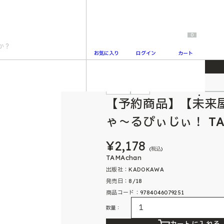
0
お気に入り
ログイン
カート
】【未来屋書店限定ステッカー付き】にゃ～るぴぃじぃ！ TAMAchan公式ファンブック
特典付
予約
2
【予約商品】【未来
ゃ～るぴぃじぃ！ TA
¥2,178
(税込)
TAMAchan
出版社：KADOKAWA
発売日：8/18
商品コード：9784046079251
数量：