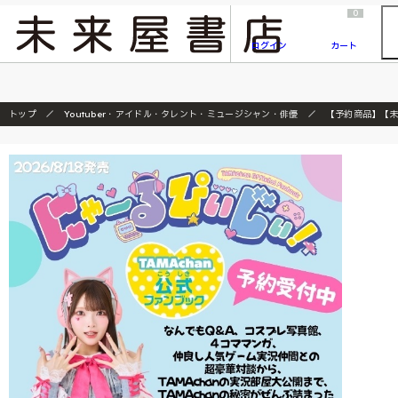
2026/7/23
『ONE PIECE magazine 021 ONE PIECEカード付き同梱版』発売延期のご案内
0
ログイン
カート
トップ
Youtuber・アイドル・タレント・ミュージシャン・俳優
【予約商品】【未