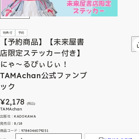
特典付
予約
【予約商品】【未来屋書
店限定ステッカー付き】
にゃ～るぴぃじぃ！
TAMAchan公式ファンブ
ック
¥2,178
(税込)
TAMAchan
出版社：KADOKAWA
発売日：8/18
商品コード：9784046079251