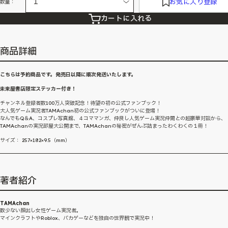
お気に入り登録
数量：
カートに入れる
商品詳細
こちらは予約商品です。発売日以降に順次発送いたします。
未来屋書店限定ステッカー付き！
チャンネル登録者数100万人突破記念！待望の初の公式ファンブック！
大人気ゲーム実況者TAMAchan初の公式ファンブックがついに登場！
なんでもQ＆A、コスプレ写真館、４コママンガ、仲良し人気ゲーム実況仲間との超豪華対談から、
TAMAchanの実況部屋大公開まで、TAMAchanの秘密がぜんぶ詰まったわくわくの１冊！
サイズ： 257×182×9.5（mm）
著者紹介
TAMAchan
数少ない顔出し女性ゲーム実況者。
マインクラフトやRoblox、バカゲーなどを独自の世界観で実況中！