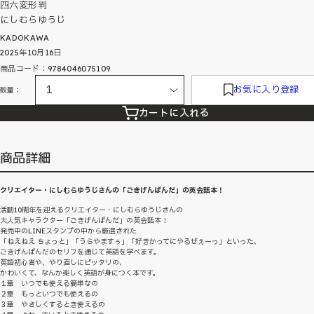
四六変形判
にしむらゆうじ
KADOKAWA
2025年10月16日
商品コード：9784046075109
お気に入り登録
数量：
カートに入れる
商品詳細
クリエイター・にしむらゆうじさんの「ごきげんぱんだ」の英会話本！
活動10周年を迎えるクリエイター・にしむらゆうじさんの
大人気キャラクター「ごきげんぱんだ」の英会話本！
発売中のLINEスタンプの中から厳選された
「ねえねえ ちょっと」「うらやますぅ」「好きかってにやるぜぇーっ」といった、
ごきげんぱんだのセリフを通じて英語を学べます。
英語初心者や、やり直しにピッタリの、
かわいくて、なんか楽しく英語が身につく本です。
１章 いつでも使える簡単なの
２章 もっといつでも使えるの
３章 やさしくするとき使えるの