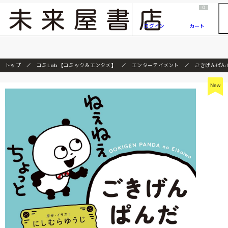
2026/7/23
『ONE PIECE magazine 021 ONE PIECEカード付き同梱版』発売延期のご案内
0
ログイン
カート
トップ
コミLab.【コミック＆エンタメ】
エンターテイメント
ごきげんぱん
New