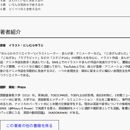
４章 よわっているとき使えるの
５章 いろんな気持ちで使えるの
６章 とくべつなとき使えるの
著者紹介
原著 イラスト：にしむらゆうじ
"なんらかのクリエイター"(イラストレーター・まんが家・アニメーターなど)。「ごきげんぱんだ」
「こねずみ」「ラブラビット」などの「スタジオUG」の仲間たちを中心に、イラスト作品・まんが
品・アニメ作品を数多く発表している。SNS上でのイラストやまんが作品の発表だけでなく、書籍
グッズ展開、イベントなど幅広く活動しており、YouTube上では、自らが監督・アニメーション作
掛けるアニメ作品を定期的に発表するなど、一つの表現技法・媒体に留まらずに幅広い表現技法を
つクリエイターである。
翻訳 解説：Mayu
国際基督教大学（ICU）卒。英検1級、TOEIC990点、TOEFL110点取得。高校3年時に、1年間ニュ
ージー州に留学。大学では、言語教育とメディア・コミュニケーション・文化を二重専攻し、専門
めるため、アメリカのバーモント州に１年間の交換留学をする。現在は英語や留学についての情報
SNS（@Mayu E Room）で発信する傍ら、英語講師をメインに通訳や翻訳家としても活動。著書
パっと頭に入る 英語の動詞図鑑』（KADOKAWA）がある。
この著者の他の書籍を見る