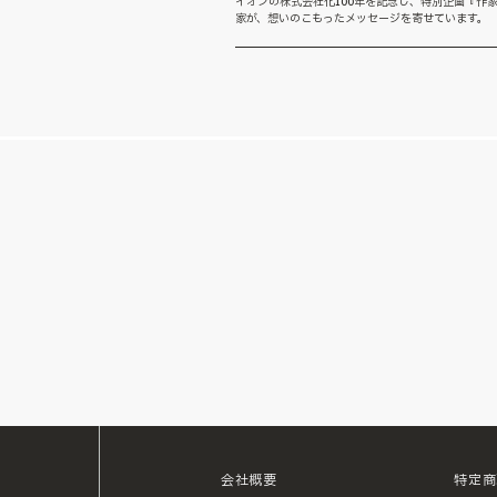
イオンの株式会社化100年を記念し、特別企画『作家
家が、想いのこもったメッセージを寄せています。 
会社概要
特定商