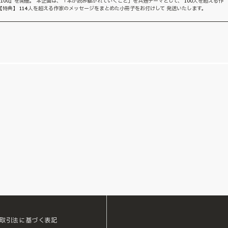
100』を開催。 本企画は、「本が読み継がれていくこと」を共通テーマとして、 100人を超える作
【特典】 114人を超える作家のメッセージをまとめた小冊子をお付けして 発送いたします。
取引法に基づく表記