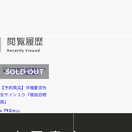
閲覧履歴
Recently Viewed
SOLD OUT
【予約商品】京極夏彦先
生サイン入り『巷説百物
語』
792
¥
(税込)