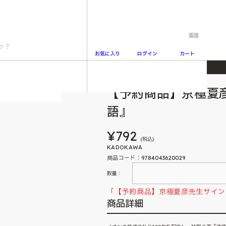
0
お気に入り
ログイン
カート
【予約商品】京極夏
2
語』
¥792
(税込)
KADOKAWA
商品コード：9784043620029
数量：
「【予約商品】京極夏彦先生サイン
商品詳細