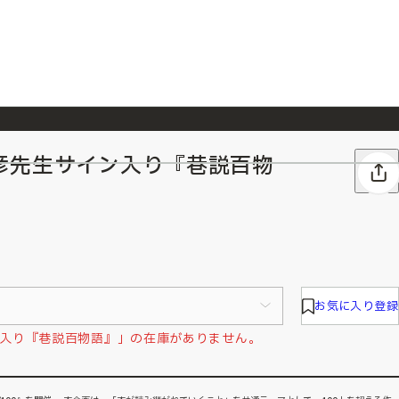
彦先生サイン入り『巷説百物
026/7/23
『ONE PIECE magazine 021 ONE PIECEカード付き同梱版』発売延期のご案内
お気に入り登録
入り『巷説百物語』」の在庫がありません。