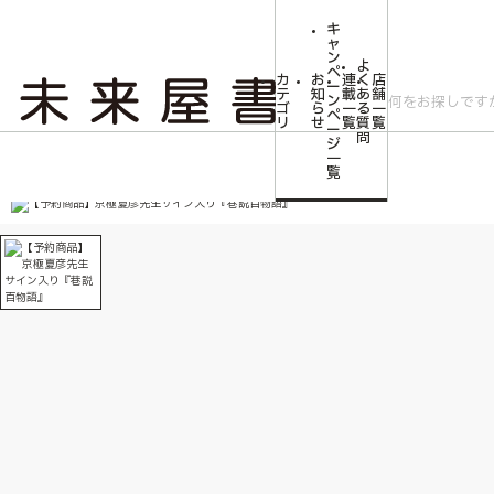
キ
ャ
ン
よ
ペ
カ
お
連
く
店
ー
テ
知
載
あ
舗
ン
ゴ
ら
一
る
一
ペ
リ
せ
覧
質
覧
ー
問
ジ
トップ
文芸・芸術
【予約商品】京極夏彦先生サイン入り『巷説百物語』
一
覧