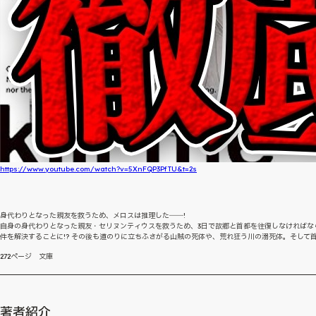
https://www.youtube.com/watch?v=5XnFQP3PfTU&t=2s
身代わりとなった親友を救うため、メロスは推理した――!
自身の身代わりとなった親友・セリヌンティウスを救うため、3日で故郷と首都を往復しなければ
件を解決することに!? その後も道のりに立ちふさがる山賊の死体や、荒れ狂う川の溺死体。そして首
272ページ 文庫
著者紹介