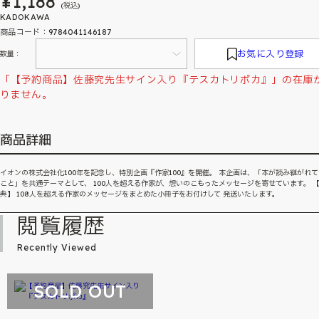
¥1,188
(税込)
KADOKAWA
商品コード：9784041146187
お気に入り登録
数量：
「【予約商品】佐藤究先生サイン入り『テスカトリポカ』」の在庫
りません。
商品詳細
イオンの株式会社化100年を記念し、特別企画『作家100』を開催。 本企画は、「本が読み継がれ
こと」を共通テーマとして、 100人を超える作家が、想いのこもったメッセージを寄せています。 
典】 108人を超える作家のメッセージをまとめた小冊子をお付けして 発送いたします。
閲覧履歴
Recently Viewed
SOLD OUT