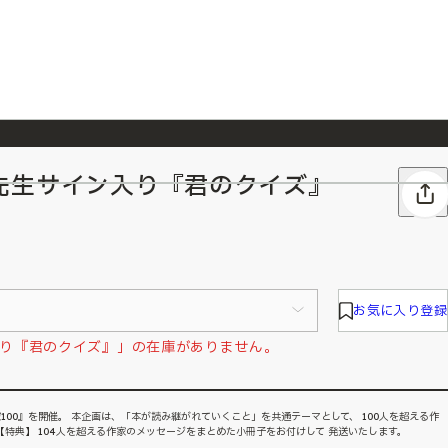
先生サイン入り『君のクイズ』
026/7/23
『ONE PIECE magazine 021 ONE PIECEカード付き同梱版』発売延期のご案内
お気に入り登録
り『君のクイズ』」の在庫がありません。
100』を開催。 本企画は、「本が読み継がれていくこと」を共通テーマとして、 100人を超える作
【特典】 104人を超える作家のメッセージをまとめた小冊子をお付けして 発送いたします。