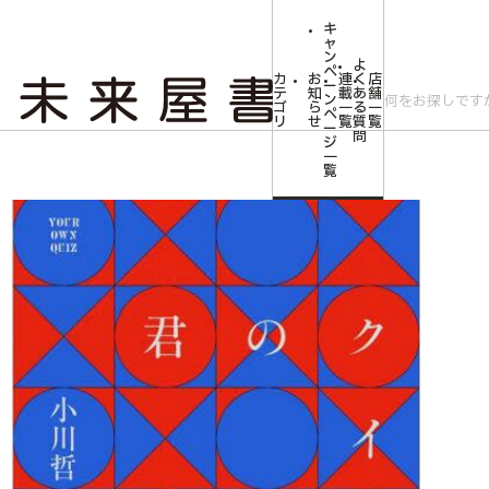
キ
ャ
ン
よ
ペ
カ
お
連
く
店
ー
テ
知
載
あ
舗
ン
ゴ
ら
一
る
一
ペ
リ
せ
覧
質
覧
ー
問
ジ
トップ
文芸・芸術
【予約商品】小川哲先生サイン入り『君のクイズ』
一
覧