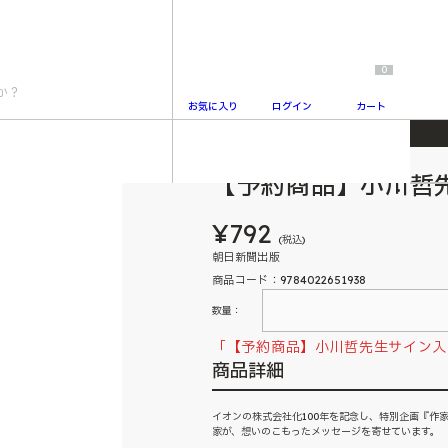
0
お気に入り
ログイン
カート
【予約商品】小川哲
2
¥792
(税込)
朝日新聞出版
商品コード：9784022651938
数量：
「【予約商品】小川哲先生サイン入
商品詳細
イオンの株式会社化100年を記念し、特別企画『作家
家が、想いのこもったメッセージを寄せています。 