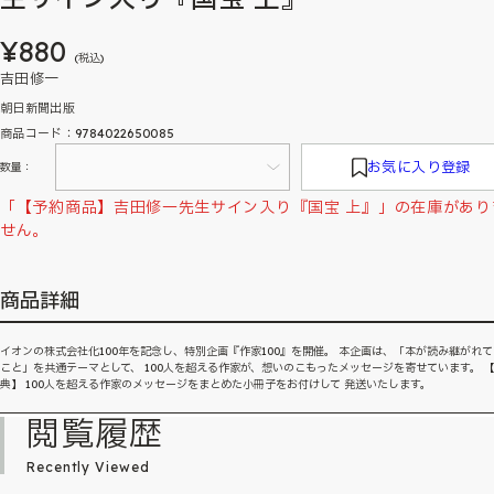
¥880
(税込)
吉田修一
朝日新聞出版
商品コード：9784022650085
お気に入り登録
数量：
「【予約商品】吉田修一先生サイン入り『国宝 上』」の在庫があり
せん。
商品詳細
イオンの株式会社化100年を記念し、特別企画『作家100』を開催。 本企画は、「本が読み継がれ
こと」を共通テーマとして、 100人を超える作家が、想いのこもったメッセージを寄せています。 
典】 100人を超える作家のメッセージをまとめた小冊子をお付けして 発送いたします。
閲覧履歴
Recently Viewed