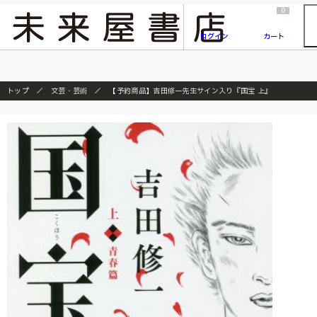
2026/7/23
『ONE PIECE magazine 021 ONE PIECEカード付き同梱版』発売延期のご案内
0
ログイン
カート
トップ
文芸・芸術
【予約商品】吉田修一先生サイン入り『国宝 上』