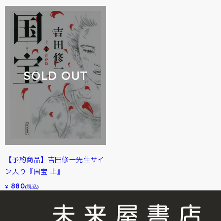
SOLD OUT
【予約商品】吉田修一先生サイ
ン入り『国宝 上』
880
¥
(税込)